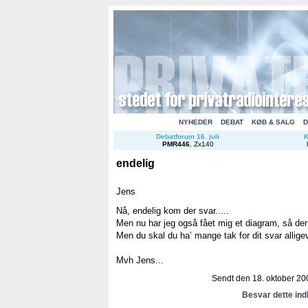
NYHEDER
DEBAT
KØB & SALG
D
Debatforum 16. juli
K
PMR446
.
Zx140
endelig
Jens
Nå, endelig kom der svar.....
Men nu har jeg også fået mig et diagram, så der
Men du skal du ha’ mange tak for dit svar alligev
Mvh Jens...
Sendt den 18. oktober 200
Besvar dette in