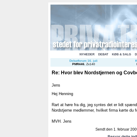
NYHEDER
DEBAT
KØB & SALG
D
Debatforum 16. juli
K
PMR446
.
Zx140
Re: Hvor blev Nordstjernen og Covb
Jens
Hej Henning
Rart at høre fra dig, jeg syntes det er lidt spæn
Nordstjerne medlemmer, hvilket firma kørte du f
MVH. Jens
Sendt den 1. februar 2009
Besvar dette in