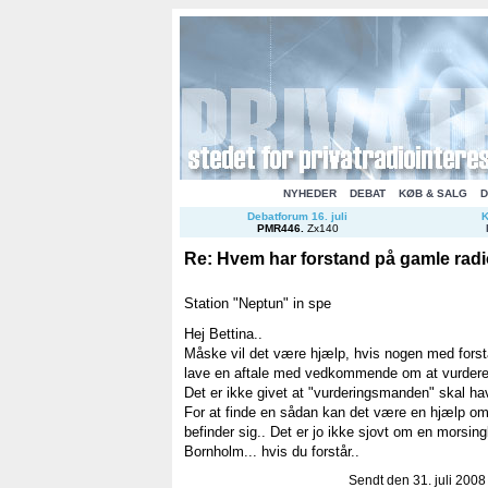
NYHEDER
DEBAT
KØB & SALG
D
Debatforum 16. juli
K
PMR446
.
Zx140
Re: Hvem har forstand på gamle rad
Station "Neptun" in spe
Hej Bettina..
Måske vil det være hjælp, hvis nogen med forsta
lave en aftale med vedkommende om at vurdere de
Det er ikke givet at "vurderingsmanden" skal hav
For at finde en sådan kan det være en hjælp om 
befinder sig.. Det er jo ikke sjovt om en morsing
Bornholm... hvis du forstår..
Sendt den 31. juli 2008 