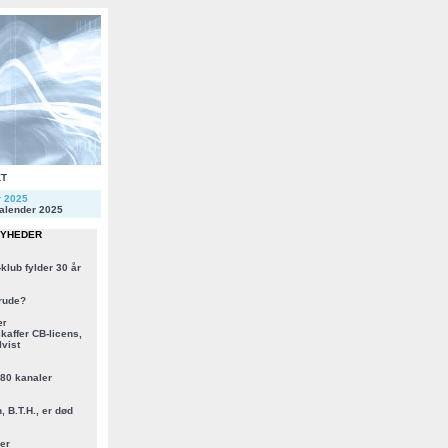
KT
r 2025
alender 2025
NYHEDER
klub fylder 30 år
rude?
er
kaffer CB-licens,
vist
 80 kanaler
, B.T.H., er død
er