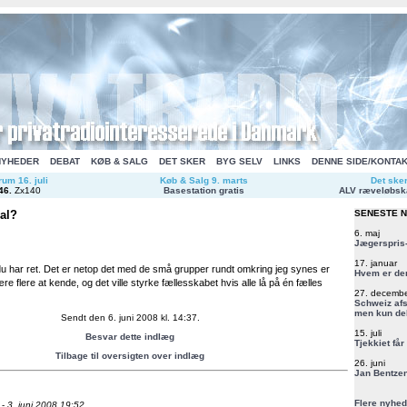
NYHEDER
DEBAT
KØB & SALG
DET SKER
BYG SELV
LINKS
DENNE SIDE/KONTA
um 16. juli
Køb & Salg 9. marts
Det ske
46
.
Zx140
Basestation gratis
ALV ræveløbsk
al?
SENESTE 
6. maj
Jægerspris-
17. januar
u har ret. Det er netop det med de små grupper rundt omkring jeg synes er
Hvem er de
ære flere at kende, og det ville styrke fællesskabet hvis alle lå på én fælles
27. decemb
Schweiz afs
men kun del
Sendt den 6. juni 2008 kl. 14:37.
15. juli
Besvar dette indlæg
Tjekkiet får
Tilbage til oversigten over indlæg
26. juni
Jan Bentzen
Flere nyhed
 -
3. juni 2008 19:52.