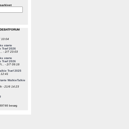
sarkivet
 DEBATFORUM
7 10:04
s størte
e Træf 2026
... - 2/7 23:03
s størte
e Træf 2026
i... - 2/7 09:16
alkie Træf 2025
6 12:41
ørte WalkieTalkie
k - 21/6 14:23
g
49746 besøg