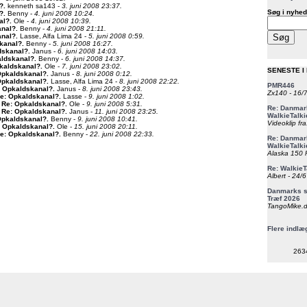
?
.
kenneth sa143 -
3. juni 2008 23:37.
Søg i nyhed
?
.
Benny -
4. juni 2008 10:24.
al?
.
Ole -
4. juni 2008 10:39.
anal?
.
Benny -
4. juni 2008 21:11.
anal?
.
Lasse, Alfa Lima 24 -
5. juni 2008 0:59.
kanal?
.
Benny -
5. juni 2008 16:27.
dskanal?
.
Janus -
6. juni 2008 14:03.
aldskanal?
.
Benny -
6. juni 2008 14:37.
kaldskanal?
.
Ole -
7. juni 2008 23:02.
SENESTE I
Opkaldskanal?
.
Janus -
8. juni 2008 0:12.
Opkaldskanal?
.
Lasse, Alfa Lima 24 -
8. juni 2008 22:22.
PMR446
: Opkaldskanal?
.
Janus -
8. juni 2008 23:43.
Zx140 - 16/
e: Opkaldskanal?
.
Lasse -
9. juni 2008 1:02.
Re: Opkaldskanal?
.
Ole -
9. juni 2008 5:31.
Re: Danmark
Re: Opkaldskanal?
.
Janus -
11. juni 2008 23:25.
WalkieTalki
Opkaldskanal?
.
Benny -
9. juni 2008 10:41.
Videoklip fra
: Opkaldskanal?
.
Ole -
15. juni 2008 20:11.
e: Opkaldskanal?
.
Benny -
22. juni 2008 22:33.
Re: Danmark
WalkieTalki
Alaska 150 F
Re: WalkieT
Albert - 24/
Danmarks st
Træf 2026
TangoMike.d
Flere indlæ
263