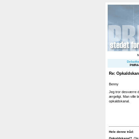
Debatfor
PMR4
Re: Opkaldskan
Benny
Jeg tror desværre d
ærgeligt. Man ville l
opkaldskanal.
Hele denne tråd:
Opkaldskanal?
.
Ole