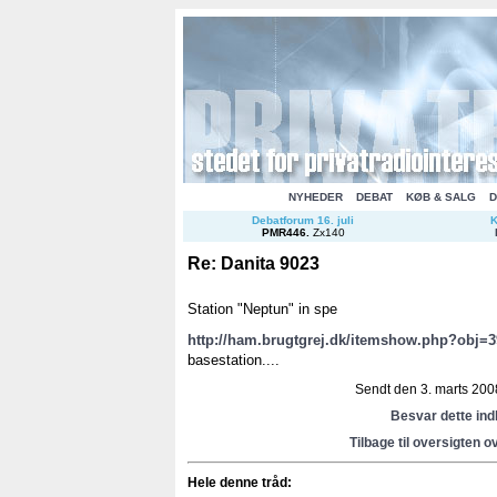
NYHEDER
DEBAT
KØB & SALG
D
Debatforum 16. juli
K
PMR446
.
Zx140
Re: Danita 9023
Station "Neptun" in spe
http://ham.brugtgrej.dk/itemshow.php?obj=
basestation....
Sendt den 3. marts 2008
Besvar dette in
Tilbage til oversigten o
Hele denne tråd: