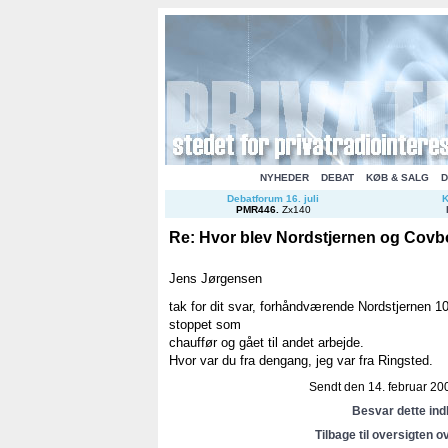
NYHEDER
DEBAT
KØB & SALG
D
Debatforum 16. juli
K
PMR446
.
Zx140
Re: Hvor blev Nordstjernen og Covb
Jens Jørgensen
tak for dit svar, forhåndværende Nordstjernen 10
stoppet som
chauffør og gået til andet arbejde.
Hvor var du fra dengang, jeg var fra Ringsted.
Sendt den 14. februar 200
Besvar dette in
Tilbage til oversigten o