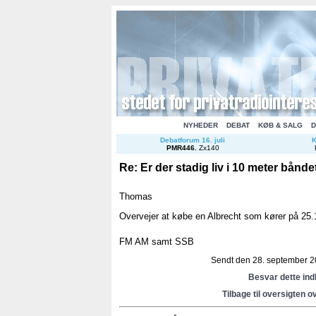
NYHEDER
DEBAT
KØB & SALG
D
Debatforum 16. juli
K
PMR446
.
Zx140
Re: Er der stadig liv i 10 meter bånde
Thomas
Overvejer at købe en Albrecht som kører på 25
FM AM samt SSB
Sendt den 28. september 20
Besvar dette in
Tilbage til oversigten o