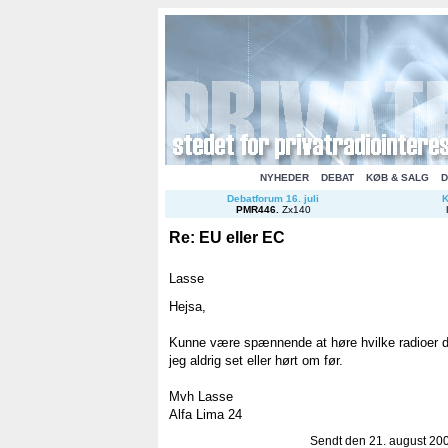
NYHEDER
DEBAT
KØB & SALG
D
Debatforum 16. juli
K
PMR446
.
Zx140
Re: EU eller EC
Lasse
Hejsa,
Kunne være spænnende at høre hvilke radioer de
jeg aldrig set eller hørt om før.
Mvh Lasse
Alfa Lima 24
Sendt den 21. august 2007