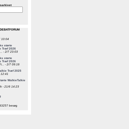
sarkivet
 DEBATFORUM
7 10:04
s størte
e Træf 2026
... - 2/7 23:03
s størte
e Træf 2026
i... - 2/7 09:16
alkie Træf 2025
6 12:41
ørte WalkieTalkie
k - 21/6 14:23
g
43257 besøg