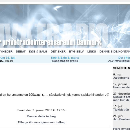
NYHEDER
DEBAT
KØB & SALG
DET SKER
BYG SELV
LINKS
DENNE SIDE/KONTA
um 16. juli
Køb & Salg 9. marts
Det ske
46
.
Zx140
Basestation gratis
ALV ræveløbsk
SENESTE 
6. maj
Jægerspris-
17. januar
Hvem er de
27. decemb
ed en høj antenne og 100watt i r.... , så skulle vi nok kunne række hinanden :-))
Schweiz afs
men kun del
15. juli
Tjekkiet får
Sendt den 7. januar 2007 kl. 19:15.
26. juni
Besvar dette indlæg
Jan Bentzen
Tilbage til oversigten over indlæg
Flere nyhed