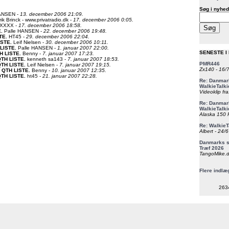
Søg i nyhed
ANSEN -
13. december 2006 21:09.
rik Brinck - www.privatradio.dk -
17. december 2006 0:05.
XXXX -
17. december 2006 18:58.
E
.
Palle HANSEN -
22. december 2006 19:48.
TE
.
HT45 -
29. december 2006 22:04.
ISTE
.
Leif Nielsen -
30. december 2006 10:11.
 LISTE
.
Palle HANSEN -
1. januar 2007 22:00.
SENESTE I
H LISTE
.
Benny -
7. januar 2007 17:23.
QTH LISTE
.
kenneth sa143 -
7. januar 2007 18:53.
PMR446
QTH LISTE
.
Leif Nielsen -
7. januar 2007 19:15.
Zx140 - 16/
: QTH LISTE
.
Benny -
10. januar 2007 12:35.
QTH LISTE
.
ht45 -
21. januar 2007 22:28.
Re: Danmark
WalkieTalki
Videoklip fra
Re: Danmark
WalkieTalki
Alaska 150 F
Re: WalkieT
Albert - 24/
Danmarks st
Træf 2026
TangoMike.d
Flere indlæ
263