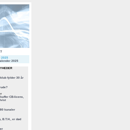
KT
r 2025
alender 2025
NYHEDER
klub fylder 30 år
rude?
er
kaffer CB-licens,
vist
 80 kanaler
, B.T.H., er død
er