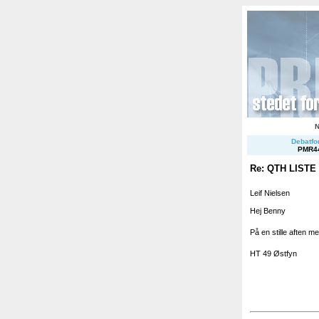
Debatfor
PMR4
Re: QTH LISTE
Leif Nielsen
Hej Benny
På en stille aften m
HT 49 Østfyn