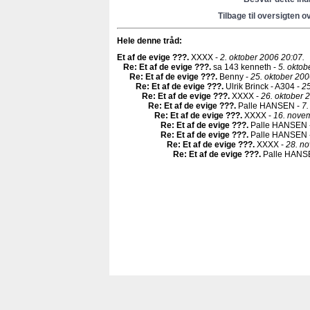
Tilbage til oversigten o
Hele denne tråd:
Et af de evige ???
.
XXXX -
2. oktober 2006 20:07.
Re: Et af de evige ???
.
sa 143 kenneth -
5. oktob
Re: Et af de evige ???
.
Benny -
25. oktober 200
Re: Et af de evige ???
.
Ulrik Brinck - A304 -
25
Re: Et af de evige ???
.
XXXX -
26. oktober 
Re: Et af de evige ???
.
Palle HANSEN -
7.
Re: Et af de evige ???
.
XXXX -
16. nove
Re: Et af de evige ???
.
Palle HANSEN 
Re: Et af de evige ???
.
Palle HANSEN 
Re: Et af de evige ???
.
XXXX -
28. n
Re: Et af de evige ???
.
Palle HANS