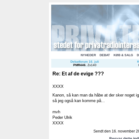
NYHEDER
DEBAT
KØB & SALG
D
Debatforum 16. juli
K
PMR446
.
Zx140
Re: Et af de evige ???
XXXX
Kanon, så kan man da håbe at der sker noget ige
så jeg også kan komme på...
mvh
Peder Ulrik
XXXX
Sendt den 16. november 20
Besvar dette in