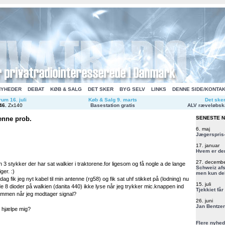
NYHEDER
DEBAT
KØB & SALG
DET SKER
BYG SELV
LINKS
DENNE SIDE/KONTA
um 16. juli
Køb & Salg 9. marts
Det ske
46
.
Zx140
Basestation gratis
ALV ræveløbsk
enne prob.
SENESTE 
6. maj
Jægerspris-
17. januar
Hvem er de
27. decemb
n 3 stykker der har sat walkier i traktorene.for ligesom og få nogle a de lange
Schweiz afs
iger. :)
men kun del
g fik jeg nyt kabel til min antenne (rg58) og fik sat uhf stikket på (lodning) nu
15. juli
 de 8 dioder på walkien (danita 440) ikke lyse når jeg trykker mic.knappen ind
Tjekkiet får
ammen når jeg modtager signal?
26. juni
Jan Bentzen
 hjælpe mig?
Flere nyhed