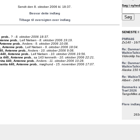
Søg i nyhed
Sendt den 8. oktober 2006 kl. 18:37.
Besvar dette indlæg
Tilbage til oversigten over indlæg
SENESTE I
 prob.
.
? -
8. oktober 2006 18:37.
PMR446
ntenne prob.
.
Leif Nielsen -
8. oktober 2006 19:19.
Zx140 - 16/
 Antenne prob.
.
Anders -
9. oktober 2006 10:08.
, Antenne prob.
.
Leif Nielsen -
9. oktober 2006 18:04.
Re: Danmark
40, Antenne prob.
.
Anders -
10. oktober 2006 9:08.
WalkieTalki
 440, Antenne prob.
.
Leif Nielsen -
10. oktober 2006 19:56.
Videoklip fra
ta 440, Antenne prob.
.
sa 143 kenneth -
10. oktober 2006 22:21.
nita 440, Antenne prob.
.
Anders -
11. oktober 2006 10:28.
Re: Danmark
anita 440, Antenne prob.
.
møghund -
15. november 2006 17:07.
WalkieTalki
Alaska 150 F
Re: WalkieT
Albert - 24/
Danmarks st
Træf 2026
TangoMike.d
Flere indlæ
263