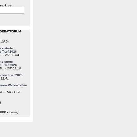
sarkivet
 DEBATFORUM
7 10:04
s størte
e Træf 2026
... - 2/7 23:03
s størte
e Træf 2026
i... - 2/7 09:16
alkie Træf 2025
6 12:41
ørte WalkieTalkie
k - 21/6 14:23
g
40917 besøg