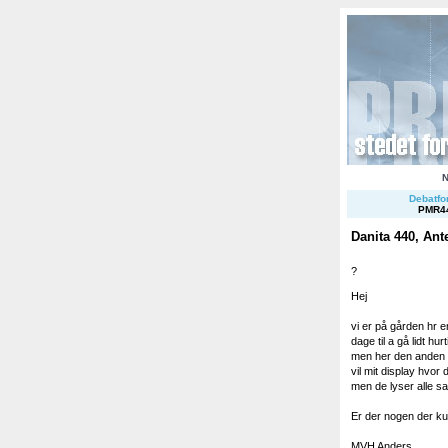
Debatfor
PMR4
Danita 440, Ant
?
Hej
vi er på gården hr e
dage til a gå lidt hurt
men her den anden da
vil mit display hvor
men de lyser alle s
Er der nogen der ku
MVH Anders