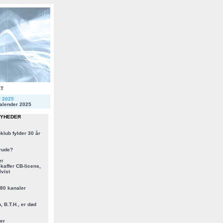
KT
r 2025
alender 2025
NYHEDER
klub fylder 30 år
rude?
er
kaffer CB-licens,
vist
 80 kanaler
, B.T.H., er død
er