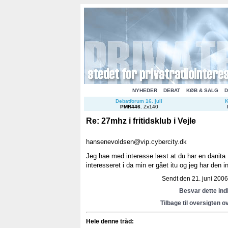
NYHEDER
DEBAT
KØB & SALG
D
Debatforum 16. juli
K
PMR446
.
Zx140
Re: 27mhz i fritidsklub i Vejle
hansenevoldsen@vip.cybercity.dk
Jeg hae med interesse læst at du har en danita
interesseret i da min er gået itu og jeg har den 
Sendt den 21. juni 2006 
Besvar dette in
Tilbage til oversigten o
Hele denne tråd: