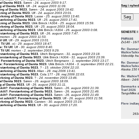
af Danita 9023
.
Søren -
24. august 2003 9:17.
Søg i nyhed
g af Danita 9023
.
Ulf -
24. august 2003 11:09.
ing af Danita 9023
.
Søren -
24. august 2003 19:42.
ning af Danita 9023
.
Ulf -
24. august 2003 23:01.
rkning af Danita 9023
.
Lasse -
25. august 2003 13:40.
tærkning af Danita 9023
.
Ulf -
25. august 2003 17:41.
ning af Danita 9023
.
Ulrik Brinck / A304 -
25. august 2003 15:59.
rkning af Danita 9023
.
Ulf -
25. august 2003 18:04.
tærkning af Danita 9023
.
Ulrik Brinck / A304 -
26. august 2003 0:08.
SENESTE I
rstærkning af Danita 9023
.
Ulf -
26. august 2003 7:47.
morten -
29. august 2003 11:53.
PMR446
il Ulf
.
Ulf -
29. august 2003 13:01.
Zx140 - 16/
 Til Ulf
.
;o) -
29. august 2003 18:47.
e: Til Ulf
.
Ulf -
30. august 2003 8:40.
Re: Danmark
Til Ulf
.
morten -
2. september 2003 9:29.
WalkieTalki
rstærkning af Danita 9023
.
Ulrich Bergmann -
31. august 2003 23:18.
Videoklip fra
Forstærkning af Danita 9023
.
Ulrik Brinck / A304 -
31. august 2003 23:39.
 Forstærkning af Danita 9023
.
Ulrich Bergmann -
1. september 2003 13:17.
Re: Danmark
e: Forstærkning af Danita 9023
.
Ulrik Brinck / A304 -
3. september 2003 22:21.
WalkieTalki
rstærkning af Danita 9023
.
? -
15. oktober 2004 22:10.
Alaska 150 F
tærkning af Danita 9023
.
Allan -
28. maj 2006 13:41.
rstærkning af Danita 9023
.
Cola 177 -
28. maj 2006 22:03.
Re: WalkieT
rkning af Danita 9023
.
? -
24. november 2003 13:46.
Albert - 24/
af Danita 9023
.
Søren -
26. august 2003 18:09.
g af Danita 9023
.
Ulf -
26. august 2003 21:11.
Danmarks st
kilt?: Forstærkning af Danita 9023
.
Søren -
26. august 2003 21:39.
Træf 2026
kilt?: Forstærkning af Danita 9023
.
Søren -
26. august 2003 21:46.
TangoMike.d
kilt?: Forstærkning af Danita 9023
.
Søren -
26. august 2003 21:49.
t adskilt?: Forstærkning af Danita 9023
.
Ulf -
26. august 2003 21:58.
rkning af Danita 9023
.
Carsten -
30. august 2003 15:19.
Flere indlæ
tærkning af Danita 9023
.
Ulf -
30. august 2003 17:20.
263