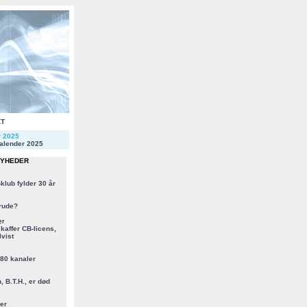
KT
r 2025
alender 2025
NYHEDER
klub fylder 30 år
rude?
er
kaffer CB-licens,
vist
 80 kanaler
, B.T.H., er død
er