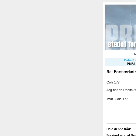
Debatfor
PMR4
Re: Forstærknin
Cola 177
Jeg har en Danita 8
Mvh. Cola 177
Hele denne tråd:
Forstærkning af Da