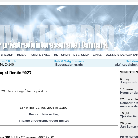
NYHEDER
DEBAT
KØB & SALG
DET SKER
BYG SELV
LINKS
DENNE SIDE/KONTA
um 16. juli
Køb & Salg 9. marts
Det ske
46
.
Zx140
Basestation gratis
ALV ræveløbsk
g af Danita 9023
SENESTE 
6. maj
Jægerspris-
17. januar
023. Kan det også laves på den.
Hvem er de
27. decemb
Schweiz afs
men kun del
Sendt den 28. maj 2006 kl. 22:03.
15. juli
Besvar dette indlæg
Tjekkiet får
Tilbage til oversigten over indlæg
26. juni
Jan Bentzen
Flere nyhed
nita 9023
.
Ulf -
23. august 2003 19:32.