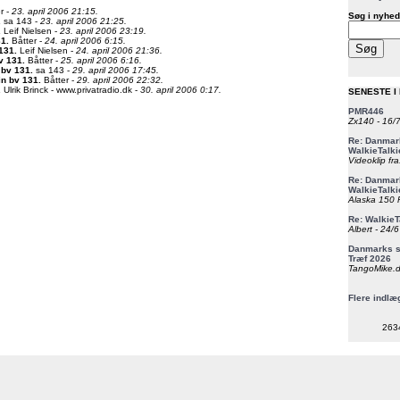
r -
23. april 2006 21:15.
Søg i nyhed
.
sa 143 -
23. april 2006 21:25.
.
Leif Nielsen -
23. april 2006 23:19.
31
.
Båtter -
24. april 2006 6:15.
 131
.
Leif Nielsen -
24. april 2006 21:36.
bv 131
.
Båtter -
25. april 2006 6:16.
n bv 131
.
sa 143 -
29. april 2006 17:45.
in bv 131
.
Båtter -
29. april 2006 22:32.
.
Ulrik Brinck - www.privatradio.dk -
30. april 2006 0:17.
SENESTE I
PMR446
Zx140 - 16/
Re: Danmark
WalkieTalki
Videoklip fra
Re: Danmark
WalkieTalki
Alaska 150 F
Re: WalkieT
Albert - 24/
Danmarks st
Træf 2026
TangoMike.d
Flere indlæ
263