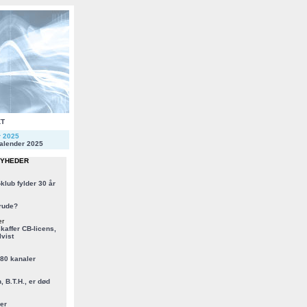
KT
r 2025
alender 2025
NYHEDER
klub fylder 30 år
rude?
er
kaffer CB-licens,
vist
 80 kanaler
, B.T.H., er død
er