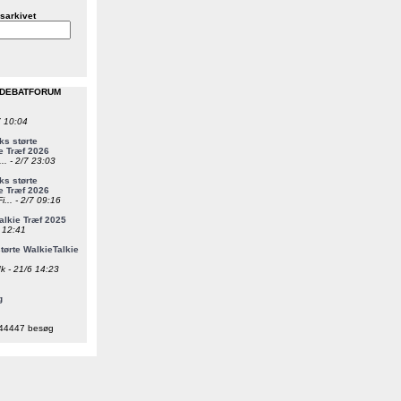
sarkivet
 DEBATFORUM
7 10:04
s størte
e Træf 2026
... - 2/7 23:03
s størte
e Træf 2026
i... - 2/7 09:16
alkie Træf 2025
6 12:41
ørte WalkieTalkie
k - 21/6 14:23
g
44447 besøg