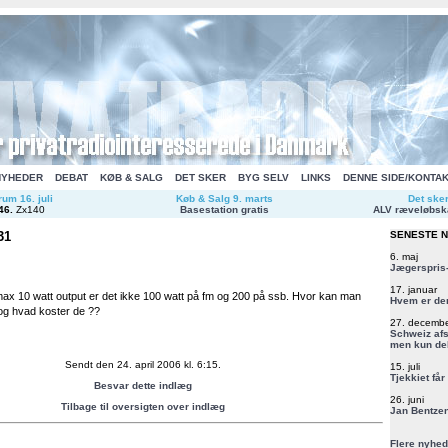
NYHEDER
DEBAT
KØB & SALG
DET SKER
BYG SELV
LINKS
DENNE SIDE/KONTA
um 16. juli
Køb & Salg 9. marts
Det ske
46
.
Zx140
Basestation gratis
ALV ræveløbsk
31
SENESTE 
6. maj
Jægerspris-
17. januar
max 10 watt output er det ikke 100 watt på fm og 200 på ssb. Hvor kan man
Hvem er de
og hvad koster de ??
27. decemb
Schweiz afs
men kun del
Sendt den 24. april 2006 kl. 6:15.
15. juli
Tjekkiet får
Besvar dette indlæg
26. juni
Tilbage til oversigten over indlæg
Jan Bentzen
Flere nyhed