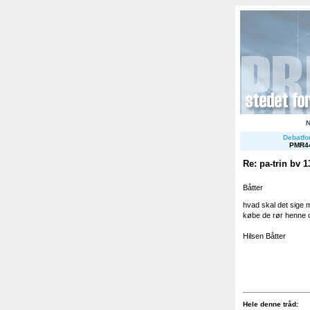
Debatfor
PMR4
Re: pa-trin bv 1
Båtter
hvad skal det sige 
købe de rør henne 
Hilsen Båtter
Hele denne tråd: