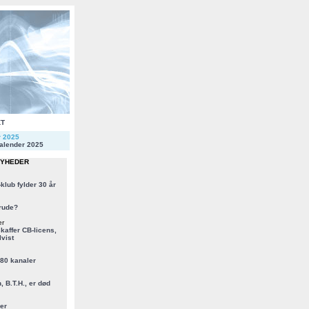
KT
r 2025
alender 2025
NYHEDER
klub fylder 30 år
rude?
er
kaffer CB-licens,
vist
 80 kanaler
, B.T.H., er død
er