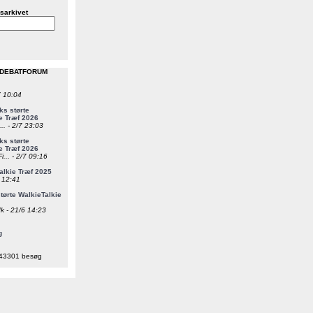
sarkivet
 DEBATFORUM
7 10:04
s størte
e Træf 2026
... - 2/7 23:03
s størte
e Træf 2026
i... - 2/7 09:16
alkie Træf 2025
6 12:41
ørte WalkieTalkie
k - 21/6 14:23
g
43301 besøg