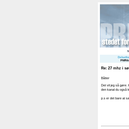
Debatfor
PMR4
Re: 27 mhz i s
Båtter
Det vil jeg så gøre.
den kanal du også k
p.s er det bare at s