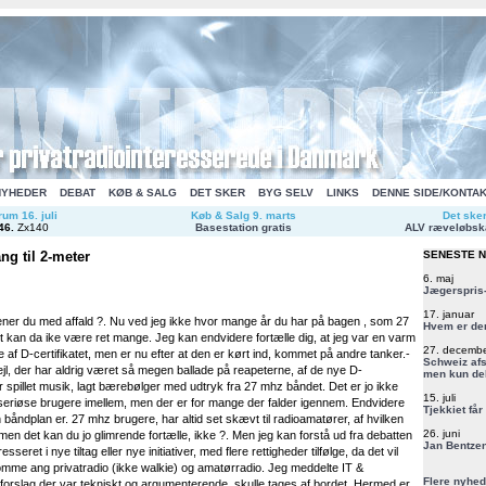
NYHEDER
DEBAT
KØB & SALG
DET SKER
BYG SELV
LINKS
DENNE SIDE/KONTA
um 16. juli
Køb & Salg 9. marts
Det ske
46
.
Zx140
Basestation gratis
ALV ræveløbsk
g til 2-meter
SENESTE 
6. maj
Jægerspris-
17. januar
er du med affald ?. Nu ved jeg ikke hvor mange år du har på bagen , som 27
Hvem er de
 kan da ike være ret mange. Jeg kan endvidere fortælle dig, at jeg var en varm
27. decemb
se af D-certifikatet, men er nu efter at den er kørt ind, kommet på andre tanker.-
Schweiz afs
l, der har aldrig været så megen ballade på reapeterne, af de nye D-
men kun del
ver spillet musik, lagt bærebølger med udtryk fra 27 mhz båndet. Det er jo ikke
15. juli
r seriøse brugere imellem, men der er for mange der falder igennem. Endvidere
Tjekkiet får
båndplan er. 27 mhz brugere, har altid set skævt til radioamatører, af hvilken
26. juni
men det kan du jo glimrende fortælle, ikke ?. Men jeg kan forstå ud fra debatten
Jan Bentzen
esseret i nye tiltag eller nye initiativer, med flere rettigheder tilfølge, da det vil
omme ang privatradio (ikke walkie) og amatørradio. Jeg meddelte IT &
Flere nyhed
t forslag der var tekniskt og argumenterende, skulle tages af bordet. Hermed er