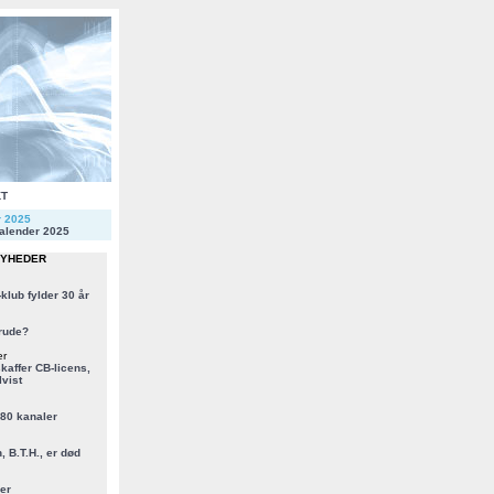
KT
r 2025
alender 2025
NYHEDER
klub fylder 30 år
rude?
er
kaffer CB-licens,
vist
 80 kanaler
, B.T.H., er død
er