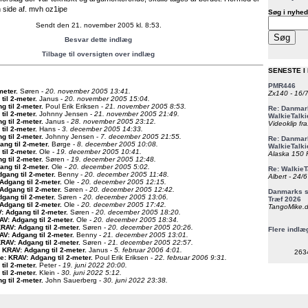
n side af. mvh oz1ipe
Søg i nyhed
Sendt den 21. november 2005 kl. 8:53.
Besvar dette indlæg
Tilbage til oversigten over indlæg
SENESTE I
PMR446
meter
.
Søren -
20. november 2005 13:41.
Zx140 - 16/
til 2-meter
.
Janus -
20. november 2005 15:04.
g til 2-meter
.
Poul Erik Eriksen -
21. november 2005 8:53.
Re: Danmark
til 2-meter
.
Johnny Jensen -
21. november 2005 21:49.
WalkieTalki
g til 2-meter
.
Janus -
28. november 2005 23:12.
Videoklip fra
til 2-meter
.
Hans -
3. december 2005 14:33.
g til 2-meter
.
Johnny Jensen -
7. december 2005 21:55.
Re: Danmark
ng til 2-meter
.
Børge -
8. december 2005 10:08.
WalkieTalki
til 2-meter
.
Ole -
19. december 2005 10:41.
Alaska 150 F
g til 2-meter
.
Søren -
19. december 2005 12:48.
ng til 2-meter
.
Ole -
20. december 2005 5:02.
Re: WalkieT
gang til 2-meter
.
Benny -
20. december 2005 11:48.
Albert - 24/
Adgang til 2-meter
.
Ole -
20. december 2005 12:15.
Adgang til 2-meter
.
Søren -
20. december 2005 12:42.
Danmarks st
gang til 2-meter
.
Søren -
20. december 2005 13:06.
Træf 2026
Adgang til 2-meter
.
Ole -
20. december 2005 17:42.
TangoMike.d
: Adgang til 2-meter
.
Søren -
20. december 2005 18:20.
AV: Adgang til 2-meter
.
Ole -
20. december 2005 18:34.
RAV: Adgang til 2-meter
.
Søren -
20. december 2005 20:26.
Flere indlæ
AV: Adgang til 2-meter
.
Benny -
21. december 2005 13:01.
RAV: Adgang til 2-meter
.
Søren -
21. december 2005 22:57.
 KRAV: Adgang til 2-meter
.
Janus -
5. februar 2006 4:01.
263
e: KRAV: Adgang til 2-meter
.
Poul Erik Eriksen -
22. februar 2006 9:31.
til 2-meter
.
Peter -
19. juni 2022 20:00.
til 2-meter
.
Klein -
30. juni 2022 5:12.
g til 2-meter
.
John Sauerberg -
30. juni 2022 23:38.