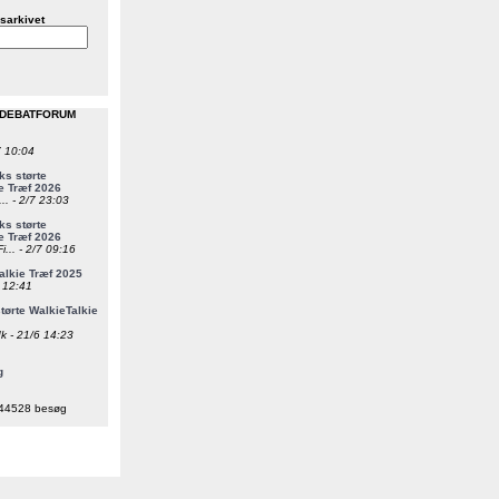
sarkivet
 DEBATFORUM
7 10:04
s størte
e Træf 2026
... - 2/7 23:03
s størte
e Træf 2026
i... - 2/7 09:16
alkie Træf 2025
6 12:41
ørte WalkieTalkie
k - 21/6 14:23
g
44528 besøg