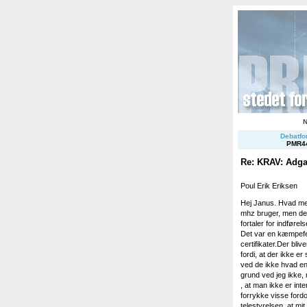
Debatfor
PMR4
Re: KRAV: Adgan
Poul Erik Eriksen
Hej Janus. Hvad men
mhz bruger, men det
fortaler for indførel
Det var en kæmpefej
certifikater.Der bli
fordi, at der ikke e
ved de ikke hvad en 
grund ved jeg ikke, 
, at man ikke er inter
forrykke visse ford
telestyrelsen, at mi