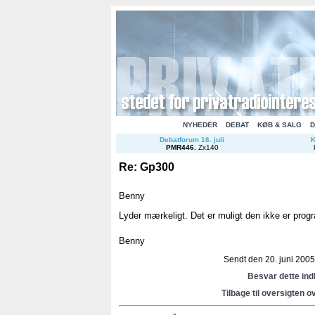
NYHEDER
DEBAT
KØB & SALG
D
Debatforum 16. juli
K
PMR446
.
Zx140
Re: Gp300
Benny
Lyder mærkeligt. Det er muligt den ikke er progr
Benny
Sendt den 20. juni 2005 
Besvar dette in
Tilbage til oversigten o