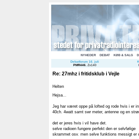
NYHEDER
DEBAT
KØB & SALG
D
Debatforum 16. juli
K
PMR446
.
Zx140
Re: 27mhz i fritidsklub i Vejle
Helten
Hejsa...
Jeg har været oppe på lofted og rode hvis i er i
40ch. 4watt samt swr meter, antenne og en str
det er jeres hvis i vil have det.
selve radioen fungere perfekt den er selvfølige
skrammet osv. men selve funktions messigt er 