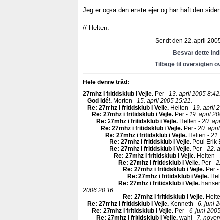
Jeg er også den enste ejer og har haft den siden j
// Helten.
Sendt den 22. april 2005
Besvar dette in
Tilbage til oversigten o
Hele denne tråd:
27mhz i fritidsklub i Vejle
.
Per -
13. april 2005 8:42
God idé!
.
Morten -
15. april 2005 15:21.
Re: 27mhz i fritidsklub i Vejle
.
Helten -
19. april 
Re: 27mhz i fritidsklub i Vejle
.
Per -
19. april 2
Re: 27mhz i fritidsklub i Vejle
.
Helten -
20. apr
Re: 27mhz i fritidsklub i Vejle
.
Per -
20. apri
Re: 27mhz i fritidsklub i Vejle
.
Helten -
21.
Re: 27mhz i fritidsklub i Vejle
.
Poul Erik 
Re: 27mhz i fritidsklub i Vejle
.
Per -
22. a
Re: 27mhz i fritidsklub i Vejle
.
Helten -
Re: 27mhz i fritidsklub i Vejle
.
Per -
2
Re: 27mhz i fritidsklub i Vejle
.
Per -
Re: 27mhz i fritidsklub i Vejle
.
Hel
Re: 27mhz i fritidsklub i Vejle
.
hansen
2006 20:16.
Re: 27mhz i fritidsklub i Vejle
.
Helte
Re: 27mhz i fritidsklub i Vejle
.
Kenneth -
6. juni 
Re: 27mhz i fritidsklub i Vejle
.
Per -
6. juni 200
Re: 27mhz i fritidsklub i Vejle
.
wahl -
7. nove