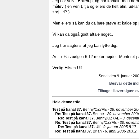
Jeg bor selv i Ballerup, og har kontakt med nør
måløv ( en ven ), tja og ellers de helt alm, ud-la
støj.. :P )
Men ellers så kan du da bare prøve at kalde op 
Vi kan da også godt aftale noget..
Jeg tror sagtens at jeg kan lytte dig..
Ant. / Halvbølge i 6-12 meter højde.. Monteret
Venlig Hilsen Ulf
Sendt den 9. januar 2005
Besvar dette in
Tilbage til oversigten o
Hele denne tråd:
Test på kanal 37
.
Benny/OZ7AE -
29. november 20
Re: Test på kanal 37
.
Sørine -
29. november 2004
Re: Test på kanal 37
.
Benny/OZ7AE -
3. decem
Re: Test på kanal 37
.
Benny/OZ7AE -
30. novemb
Re: Test på kanal 37
.
Ulf -
9. januar 2005 8:17.
Re: Test på kanal 37
.
Brian -
6. april 2006 20:02.