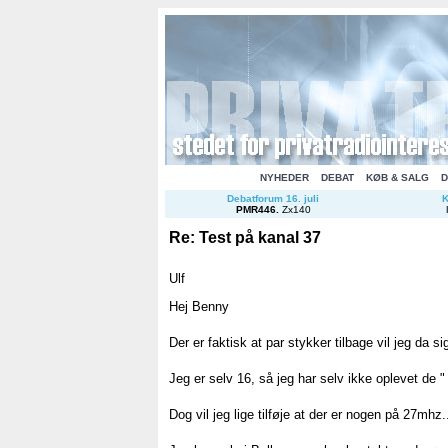
NYHEDER
DEBAT
KØB & SALG
D
Debatforum 16. juli
K
PMR446
.
Zx140
Re: Test på kanal 37
Ulf
Hej Benny
Der er faktisk at par stykker tilbage vil jeg da si
Jeg er selv 16, så jeg har selv ikke oplevet de 
Dog vil jeg lige tilføje at der er nogen på 27mhz.