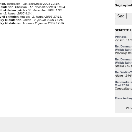
rien
.
skifreaken -
15. december 2004 19:44.
Søg i nyhed
 skiferien
.
Christian -
17. december 2004 18:04.
il skiferien
.
jakob -
30. december 2004 1:30.
an -
1. januar 2005 4:24.
 til skiferien
.
Anders -
2. januar 2005 17:15.
ky til skiferien
.
Jakob -
2. januar 2005 17:26.
ky til skiferien
.
Anders -
2. januar 2005 17:26.
SENESTE I
PMR446
Zx140 - 16/
Re: Danmark
WalkieTalki
Videoklip fra
Re: Danmark
WalkieTalki
Alaska 150 F
Re: WalkieT
Albert - 24/
Danmarks st
Træf 2026
TangoMike.d
Flere indlæ
263