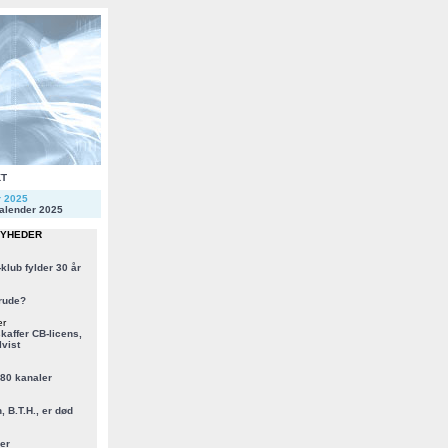
KT
r 2025
alender 2025
NYHEDER
klub fylder 30 år
rude?
er
kaffer CB-licens,
vist
 80 kanaler
, B.T.H., er død
er