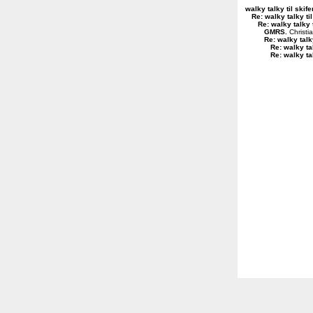
walky talky til skife
Re: walky talky til
Re: walky talky t
GMRS
.
Christi
Re: walky talky
Re: walky tal
Re: walky tal