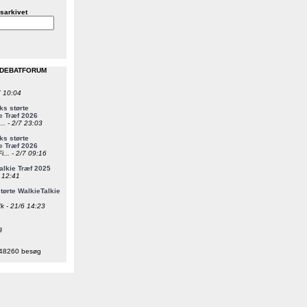
sarkivet
 DEBATFORUM
7 10:04
s størte
e Træf 2026
... - 2/7 23:03
s størte
e Træf 2026
i... - 2/7 09:16
alkie Træf 2025
6 12:41
ørte WalkieTalkie
k - 21/6 14:23
g
48260 besøg