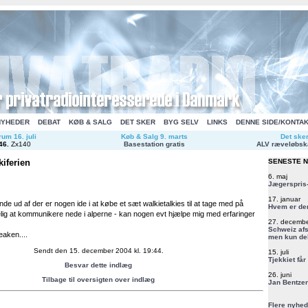
NYHEDER
DEBAT
KØB & SALG
DET SKER
BYG SELV
LINKS
DENNE SIDE/KONTA
um 16. juli
Køb & Salg 9. marts
Det ske
46
.
Zx140
Basestation gratis
ALV ræveløbsk
kiferien
SENESTE 
6. maj
Jægerspris-
17. januar
inde ud af der er nogen ide i at købe et sæt walkietalkies til at tage med på
Hvem er de
lgelig at kommunikere nede i alperne - kan nogen evt hjælpe mig med erfaringer
27. decemb
Schweiz afs
eaken....
men kun del
Sendt den 15. december 2004 kl. 19:44.
15. juli
Tjekkiet får
Besvar dette indlæg
26. juni
Tilbage til oversigten over indlæg
Jan Bentzen
Flere nyhed