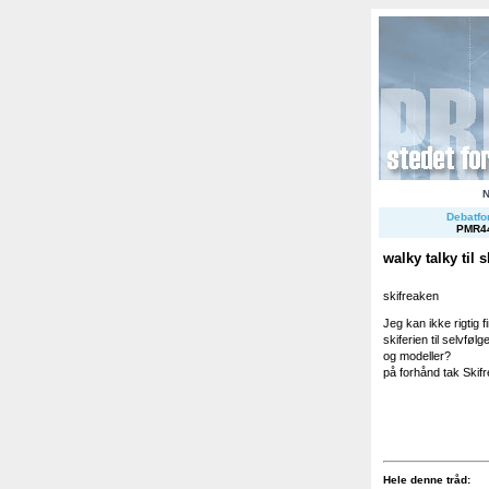
Debatfor
PMR4
walky talky til s
skifreaken
Jeg kan ikke rigtig f
skiferien til selvfø
og modeller?
på forhånd tak Skifr
Hele denne tråd: