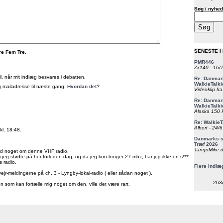
Søg i nyhed
SENESTE I
re Fem Tre
.
PMR446
Zx140 - 16/
, når mit indlæg besvares i debatten.
Re: Danmark
WalkieTalki
 mailadresse til næste gang.
Hvordan det?
Videoklip fra
Re: Danmark
WalkieTalki
Alaska 150 F
Re: WalkieT
Albert - 24/
l. 18:48.
Danmarks st
Træf 2026
TangoMike.d
ed noget om denne VHF radio.
 jeg stødte på her forleden dag, og da jeg kun bruger 27 mhz, har jeg ikke en s***
s radio.
Flere indlæ
ejr-meldingerne på ch. 3 - Lyngby-lokal-radio ( eller sådan noget ).
263
n som kan fortælle mig noget om den, ville det være rart.