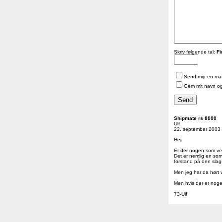
Skriv følgende tal:
Fi
Send mig en mail
Gem mit navn og
Shipmate rs 8000
Ulf
22. september 2003 k
Hej
Er der nogen som v
Det er nemlig en som
forstand på den slag
Men jeg har da hørt v
Men hvis der er noge
73-Ulf