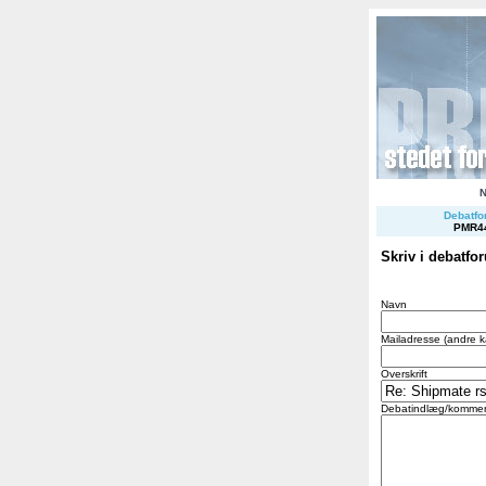
Debatfor
PMR4
Skriv i debatfo
Navn
Mailadresse (andre k
Overskrift
Debatindlæg/kommen