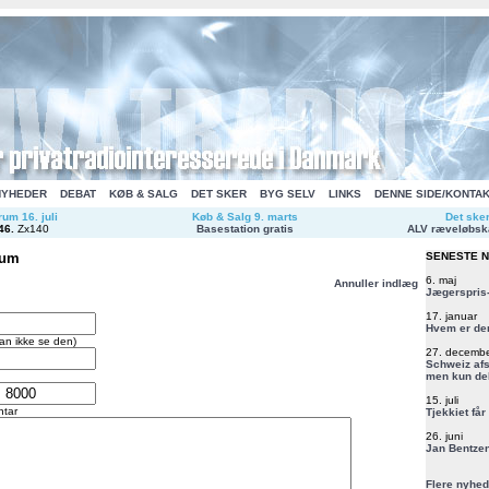
NYHEDER
DEBAT
KØB & SALG
DET SKER
BYG SELV
LINKS
DENNE SIDE/KONTA
um 16. juli
Køb & Salg 9. marts
Det ske
46
.
Zx140
Basestation gratis
ALV ræveløbsk
rum
SENESTE 
6. maj
Annuller indlæg
Jægerspris-
17. januar
Hvem er de
an ikke se den)
27. decemb
Schweiz afs
men kun del
15. juli
tar
Tjekkiet får
26. juni
Jan Bentzen
Flere nyhed