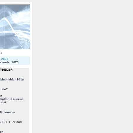
KT
r 2025
alender 2025
NYHEDER
klub fylder 30 år
rude?
er
kaffer CB-licens,
vist
 80 kanaler
, B.T.H., er død
er