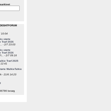
sarkivet
 DEBATFORUM
7 10:04
s størte
e Træf 2026
... - 2/7 23:03
s størte
e Træf 2026
i... - 2/7 09:16
alkie Træf 2025
6 12:41
ørte WalkieTalkie
k - 21/6 14:23
g
46786 besøg