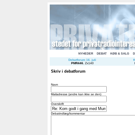
NYHEDER
DEBAT
KØB & SALG
D
Debatforum 16. juli
K
PMR446
.
Zx140
Skriv i debatforum
Navn
Mailadresse (andre kan ikke se den)
Overskrift
Debatindlæg/kommentar