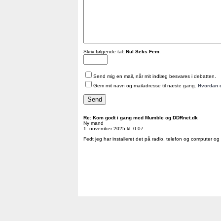
Skriv følgende tal:
Nul Seks Fem
.
Send mig en mail, når mit indlæg besvares i debatten.
Gem mit navn og mailadresse til næste gang.
Hvordan 
Re: Kom godt i gang med Mumble og DDRnet.dk
Ny mand
1. november 2025 kl. 0:07.
Fedt jeg har installeret det på radio, telefon og computer og d