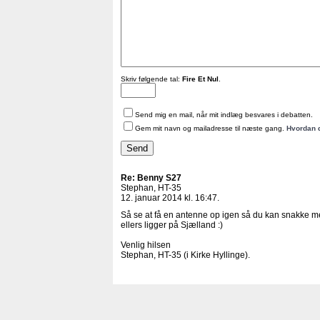
Skriv følgende tal:
Fire Et Nul
.
Send mig en mail, når mit indlæg besvares i debatten.
Gem mit navn og mailadresse til næste gang.
Hvordan 
Re: Benny S27
Stephan, HT-35
12. januar 2014 kl. 16:47.
Så se at få en antenne op igen så du kan snakke me
ellers ligger på Sjælland :)
Venlig hilsen
Stephan, HT-35 (i Kirke Hyllinge).