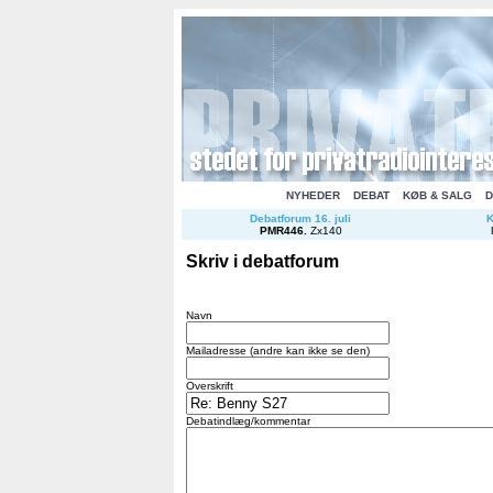
NYHEDER
DEBAT
KØB & SALG
D
Debatforum 16. juli
K
PMR446
.
Zx140
Skriv i debatforum
Navn
Mailadresse (andre kan ikke se den)
Overskrift
Debatindlæg/kommentar