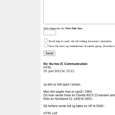
Skriv følgende tal:
Fem Otte Syv
.
Send mig en mail, når mit indlæg besvares i debatten.
Gem mit navn og mailadresse til næste gang.
Hvordan 
Re: Nu hos IC Communication
HT45
10. juni 2012 kl. 15:21.
Ja den er lidt oppe i prisen.
Men det sagde man jo også i 1984,
Da man skulle have en Danita 9023 23 kanaler am/fm
Eller en Nordland 01-1400 til 2850.-
Så hellere vente lidt og købe en HF til 5000.-
HT45 Leif