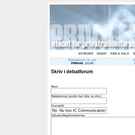
NYHEDER
DEBAT
KØB & SALG
D
Debatforum 16. juli
K
PMR446
.
Zx140
Skriv i debatforum
Navn
Mailadresse (andre kan ikke se den)
Overskrift
Debatindlæg/kommentar