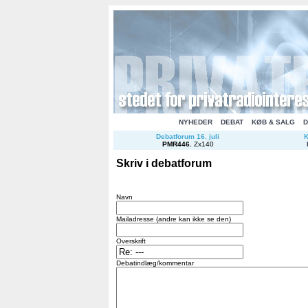
NYHEDER
DEBAT
KØB & SALG
D
Debatforum 16. juli
K
PMR446
.
Zx140
Skriv i debatforum
Navn
Mailadresse (andre kan ikke se den)
Overskrift
Debatindlæg/kommentar