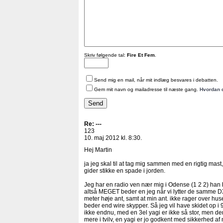
Skriv følgende tal:
Fire Et Fem
.
Send mig en mail, når mit indlæg besvares i debatten.
Gem mit navn og mailadresse til næste gang.
Hvordan 
Re: ---
123
10. maj 2012 kl. 8:30.
Hej Martin
ja jeg skal til at tag mig sammen med en rigtig mast, 
gider stikke en spade i jorden.
Jeg har en radio ven nær mig i Odense (1 2 2) han 
altså MEGET beder en jeg når vi lytter de samme DXe
meter høje ant, samt at min ant. ikke rager over hus
beder end wire skypper. Så jeg vil have skidet op i 
ikke endnu, med en 3el yagi er ikke så stor, men d
mere i tvilv, en yagi er jo godkent med sikkerhed a