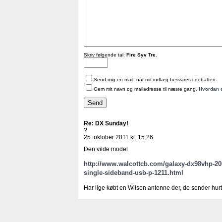
Skriv følgende tal:
Fire Syv Tre
.
Send mig en mail, når mit indlæg besvares i debatten.
Gem mit navn og mailadresse til næste gang.
Hvordan 
Re: DX Sunday!
?
25. oktober 2011 kl. 15:26.
Den vilde model
http://www.walcottcb.com/galaxy-dx98vhp-200
single-sideband-usb-p-1211.html
Har lige købt en Wilson antenne der, de sender hu