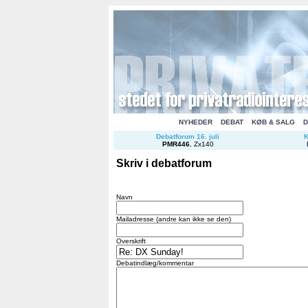
NYHEDER
DEBAT
KØB & SALG
D
Debatforum 16. juli
K
PMR446
.
Zx140
Skriv i debatforum
Navn
Mailadresse (andre kan ikke se den)
Overskrift
Debatindlæg/kommentar