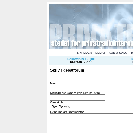
NYHEDER
DEBAT
KØB & SALG
D
Debatforum 16. juli
K
PMR446
.
Zx140
Skriv i debatforum
Navn
Mailadresse (andre kan ikke se den)
Overskrift
Debatindlæg/kommentar