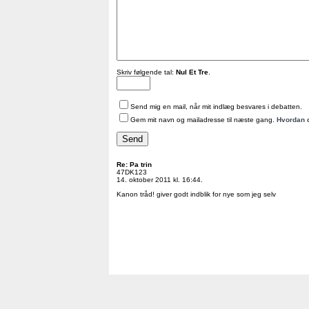
Skriv følgende tal:
Nul Et Tre
.
Send mig en mail, når mit indlæg besvares i debatten.
Gem mit navn og mailadresse til næste gang.
Hvordan 
Re: Pa trin
47DK123
14. oktober 2011 kl. 16:44.
Kanon tråd! giver godt indblik for nye som jeg selv