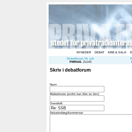
NYHEDER
DEBAT
KØB & SALG
D
Debatforum 16. juli
K
PMR446
.
Zx140
Skriv i debatforum
Navn
Mailadresse (andre kan ikke se den)
Overskrift
Debatindlæg/kommentar