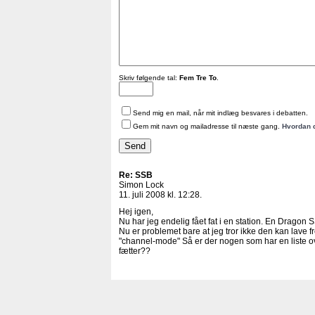
Skriv følgende tal:
Fem Tre To
.
Send mig en mail, når mit indlæg besvares i debatten.
Gem mit navn og mailadresse til næste gang.
Hvordan 
Re: SSB
Simon Lock
11. juli 2008 kl. 12:28.
Hej igen,
Nu har jeg endelig fået fat i en station. En Dragon
Nu er problemet bare at jeg tror ikke den kan lave 
"channel-mode" Så er der nogen som har en liste o
fætter??