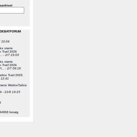
sarkivet
 DEBATFORUM
7 10:04
s størte
e Træf 2026
... - 2/7 23:03
s størte
e Træf 2026
i... - 2/7 09:16
alkie Træf 2025
6 12:41
ørte WalkieTalkie
k - 21/6 14:23
g
44866 besøg