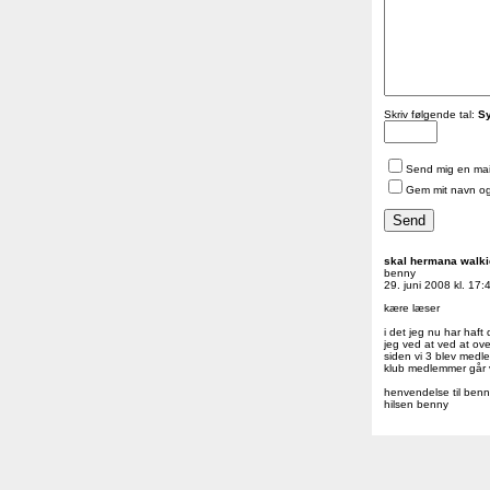
Skriv følgende tal:
Sy
Send mig en mail
Gem mit navn og
skal hermana walki
benny
29. juni 2008 kl. 17:
kære læser
i det jeg nu har haft
jeg ved at ved at ov
siden vi 3 blev medl
klub medlemmer går vær
henvendelse til ben
hilsen benny