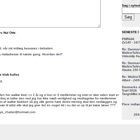
Søg i nyhed
SENESTE I
v Nul Otte
.
PMR446
Zx140 - 16/
, når mit indlæg besvares i debatten.
Re: Danmark
WalkieTalki
 mailadresse til næste gang.
Hvordan det?
Videoklip fra
Re: Danmark
WalkieTalki
Alaska 150 F
e klub kulles
Re: WalkieT
Albert - 24/
46.
Danmarks st
Træf 2026
TangoMike.d
 den her walkie klub i cr 2 år og vi kun er 3 medlemmer og intet er sker siden start er
erbej at lukke den ned jeg har ikke mødt venlighed og modtagelse for medlemmer
em af walkie klubben så jeg ville gerne høre deres mening skal den nedlægges og
Flere indlæ
 til sidst elle skal jeg give det en noget tid i nu der er op til jer kære læser ???
nys_chatter@hotmail.com
263