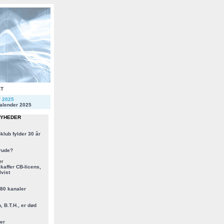
KT
r 2025
alender 2025
NYHEDER
klub fylder 30 år
rude?
er
kaffer CB-licens,
vist
 80 kanaler
, B.T.H., er død
er