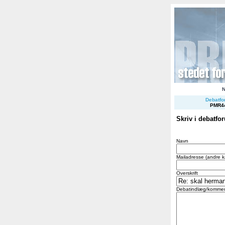
Debatfor
PMR4
Skriv i debatfo
Navn
Mailadresse (andre k
Overskrift
Debatindlæg/kommen