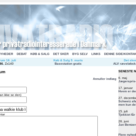
NYHEDER
DEBAT
KØB & SALG
DET SKER
BYG SELV
LINKS
DENNE SIDE/KONTA
um 16. juli
Køb & Salg 9. marts
Det ske
46
.
Zx140
Basestation gratis
ALV ræveløbsk
rum
SENESTE 
6. maj
Annuller indlæg
Jægerspris-
17. januar
Hvem er de
an ikke se den)
27. decemb
Schweiz afs
men kun del
15. juli
tar
Tjekkiet får
26. juni
Jan Bentzen
Flere nyhed