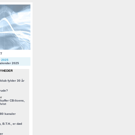
KT
r 2025
alender 2025
NYHEDER
klub fylder 30 år
rude?
er
kaffer CB-licens,
vist
 80 kanaler
, B.T.H., er død
er