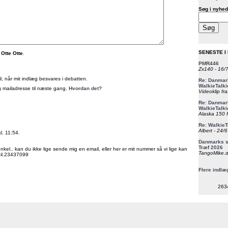
Søg i nyhed
SENESTE I
 Otte Otte
.
PMR446
Zx140 - 16/
, når mit indlæg besvares i debatten.
Re: Danmark
WalkieTalki
 mailadresse til næste gang.
Hvordan det?
Videoklip fra
Re: Danmark
WalkieTalki
Alaska 150 F
Re: WalkieT
Albert - 24/
l. 11:54.
Danmarks st
Træf 2026
nkel.. kan du ikke lige sende mig en email, eller her er mit nummer så vi lige kan
TangoMike.d
il.23437099
Flere indlæ
263