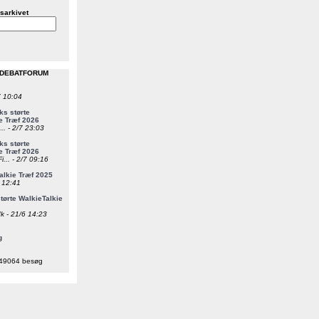
sarkivet
 DEBATFORUM
7 10:04
s størte
e Træf 2026
... - 2/7 23:03
s størte
e Træf 2026
i... - 2/7 09:16
alkie Træf 2025
6 12:41
ørte WalkieTalkie
k - 21/6 14:23
g
49064 besøg