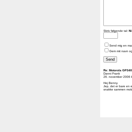
Skriv følgende tal:
Ni
Send mig en mail
Gem mit navn og
Re: Motorola GP340
Danni Frank
26. november 2006 k
Hej Benny.
Jep, det er bare en e
snakke sammen mob