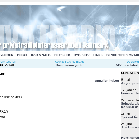
NYHEDER
DEBAT
KØB & SALG
DET SKER
BYG SELV
LINKS
DENNE SIDE/KONTA
um 16. juli
Køb & Salg 9. marts
Det ske
46
.
Zx140
Basestation gratis
ALV ræveløbsk
rum
SENESTE 
6. maj
Annuller indlæg
Jægerspris-
17. januar
Hvem er de
an ikke se den)
27. decemb
Schweiz afs
men kun del
15. juli
tar
Tjekkiet får
26. juni
Jan Bentzen
Flere nyhed