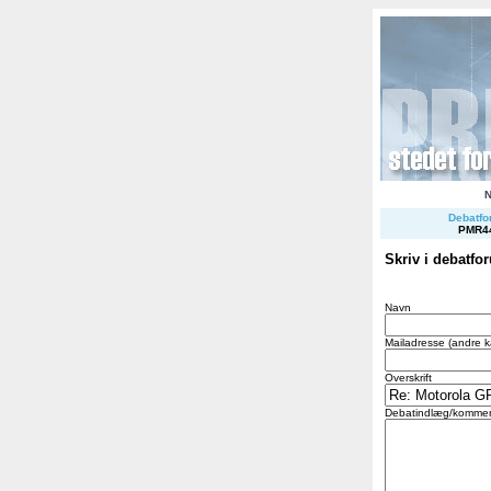
Debatfor
PMR4
Skriv i debatfo
Navn
Mailadresse (andre k
Overskrift
Debatindlæg/kommen