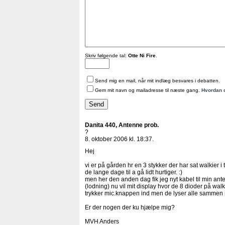
Skriv følgende tal:
Otte Ni Fire
.
Send mig en mail, når mit indlæg besvares i debatten.
Gem mit navn og mailadresse til næste gang.
Hvordan 
Danita 440, Antenne prob.
?
8. oktober 2006 kl. 18:37.
Hej
vi er på gården hr en 3 stykker der har sat walkier i
de lange dage til a gå lidt hurtiger. :)
men her den anden dag fik jeg nyt kabel til min anten
(lodning) nu vil mit display hvor de 8 dioder på walk
trykker mic.knappen ind men de lyser alle sammen 
Er der nogen der ku hjælpe mig?
MVH Anders