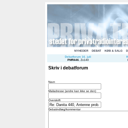
NYHEDER
DEBAT
KØB & SALG
D
Debatforum 16. juli
K
PMR446
.
Zx140
Skriv i debatforum
Navn
Mailadresse (andre kan ikke se den)
Overskrift
Debatindlæg/kommentar