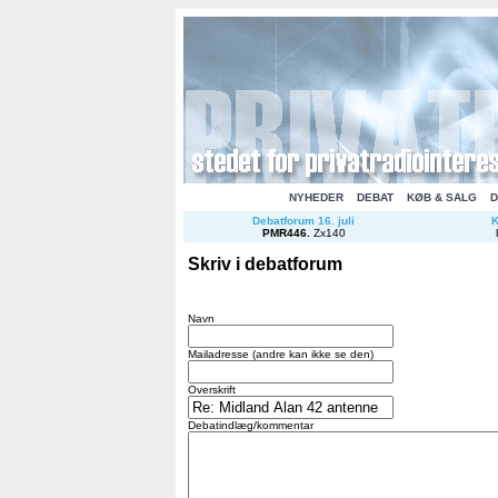
NYHEDER
DEBAT
KØB & SALG
D
Debatforum 16. juli
K
PMR446
.
Zx140
Skriv i debatforum
Navn
Mailadresse (andre kan ikke se den)
Overskrift
Debatindlæg/kommentar