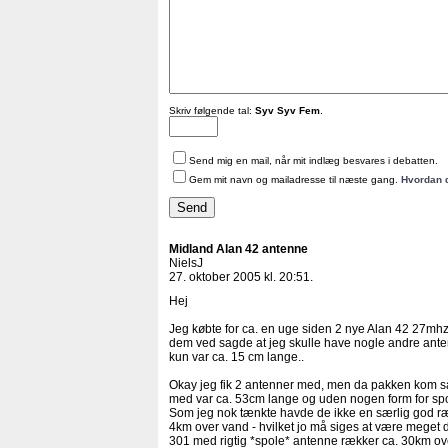
Skriv følgende tal:
Syv Syv Fem
.
Send mig en mail, når mit indlæg besvares i debatten.
Gem mit navn og mailadresse til næste gang.
Hvordan 
Midland Alan 42 antenne
NielsJ
27. oktober 2005 kl. 20:51.
Hej
Jeg købte for ca. en uge siden 2 nye Alan 42 27mhz
dem ved sagde at jeg skulle have nogle andre ant
kun var ca. 15 cm lange..
Okay jeg fik 2 antenner med, men da pakken kom så
med var ca. 53cm lange og uden nogen form for spo
Som jeg nok tænkte havde de ikke en særlig god ræ
4km over vand - hvilket jo må siges at være meget 
301 med rigtig *spole* antenne rækker ca. 30km ov