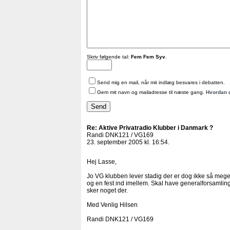
Skriv følgende tal:
Fem Fem Syv
.
Send mig en mail, når mit indlæg besvares i debatten.
Gem mit navn og mailadresse til næste gang.
Hvordan 
Re: Aktive Privatradio Klubber i Danmark ?
Randi DNK121 / VG169
23. september 2005 kl. 16:54.
Hej Lasse,
Jo VG klubben lever stadig der er dog ikke så mege
og en fest ind imellem. Skal have generalforsamling
sker noget der.
Med Venlig Hilsen
Randi DNK121 / VG169