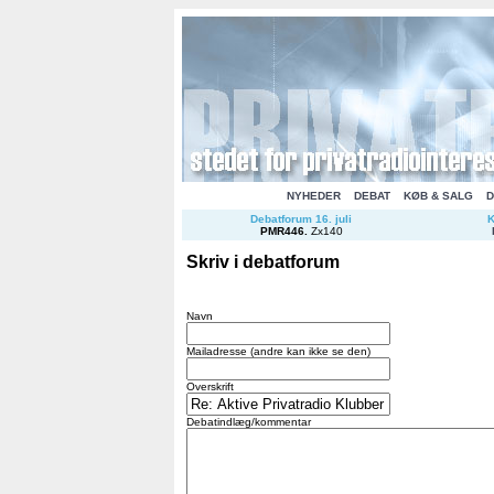
NYHEDER
DEBAT
KØB & SALG
D
Debatforum 16. juli
K
PMR446
.
Zx140
Skriv i debatforum
Navn
Mailadresse (andre kan ikke se den)
Overskrift
Debatindlæg/kommentar