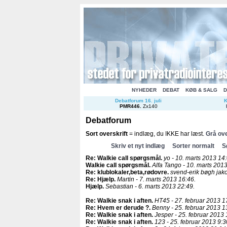
NYHEDER
DEBAT
KØB & SALG
D
Debatforum 16. juli
K
PMR446
.
Zx140
Debatforum
Sort overskrift
= indlæg, du IKKE har læst.
Grå ove
Skriv et nyt indlæg
Sorter normalt
S
Re: Walkie call spørgsmål
.
yo - 10. marts 2013 14:
Walkie call spørgsmål
.
Alfa Tango - 10. marts 2013
Re: klublokaler,beta,rødovre
.
svend-erik bøgh jako
Re: Hjælp
.
Martin - 7. marts 2013 16:46.
Hjælp
.
Sebastian - 6. marts 2013 22:49.
Re: Walkie snak i aften
.
HT45 - 27. februar 2013 1
Re: Hvem er derude ?
.
Benny - 25. februar 2013 1
Re: Walkie snak i aften
.
Jesper - 25. februar 2013 
Re: Walkie snak i aften
.
123 - 25. februar 2013 9:3