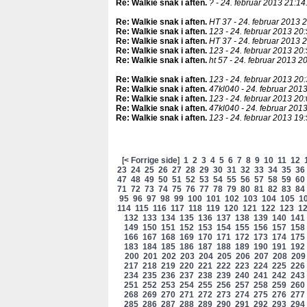
Re: Walkie snak i aften
.
? - 24. februar 2013 21:14
Re: Walkie snak i aften
.
HT 37 - 24. februar 2013 2
Re: Walkie snak i aften
.
123 - 24. februar 2013 20:
Re: Walkie snak i aften
.
HT 37 - 24. februar 2013 2
Re: Walkie snak i aften
.
123 - 24. februar 2013 20:
Re: Walkie snak i aften
.
ht 57 - 24. februar 2013 20
Re: Walkie snak i aften
.
123 - 24. februar 2013 20:
Re: Walkie snak i aften
.
47kl040 - 24. februar 2013
Re: Walkie snak i aften
.
123 - 24. februar 2013 20:
Re: Walkie snak i aften
.
47kl040 - 24. februar 2013
Re: Walkie snak i aften
.
123 - 24. februar 2013 19:
[
< Forrige side
]
1
2
3
4
5
6
7
8
9
10
11
12
23
24
25
26
27
28
29
30
31
32
33
34
35
36
47
48
49
50
51
52
53
54
55
56
57
58
59
60
71
72
73
74
75
76
77
78
79
80
81
82
83
84
95
96
97
98
99
100
101
102
103
104
105
1
114
115
116
117
118
119
120
121
122
123
1
132
133
134
135
136
137
138
139
140
141
149
150
151
152
153
154
155
156
157
158
166
167
168
169
170
171
172
173
174
175
183
184
185
186
187
188
189
190
191
192
200
201
202
203
204
205
206
207
208
209
217
218
219
220
221
222
223
224
225
226
234
235
236
237
238
239
240
241
242
243
251
252
253
254
255
256
257
258
259
260
268
269
270
271
272
273
274
275
276
277
285
286
287
288
289
290
291
292
293
294