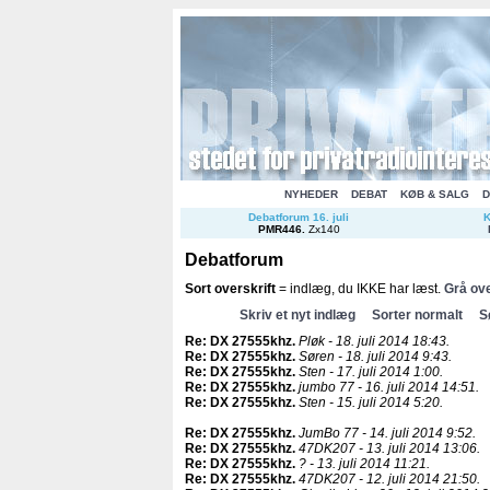
NYHEDER
DEBAT
KØB & SALG
D
Debatforum 16. juli
K
PMR446
.
Zx140
Debatforum
Sort overskrift
= indlæg, du IKKE har læst.
Grå ove
Skriv et nyt indlæg
Sorter normalt
S
Re: DX 27555khz
.
Pløk - 18. juli 2014 18:43.
Re: DX 27555khz
.
Søren - 18. juli 2014 9:43.
Re: DX 27555khz
.
Sten - 17. juli 2014 1:00.
Re: DX 27555khz
.
jumbo 77 - 16. juli 2014 14:51.
Re: DX 27555khz
.
Sten - 15. juli 2014 5:20.
Re: DX 27555khz
.
JumBo 77 - 14. juli 2014 9:52.
Re: DX 27555khz
.
47DK207 - 13. juli 2014 13:06.
Re: DX 27555khz
.
? - 13. juli 2014 11:21.
Re: DX 27555khz
.
47DK207 - 12. juli 2014 21:50.