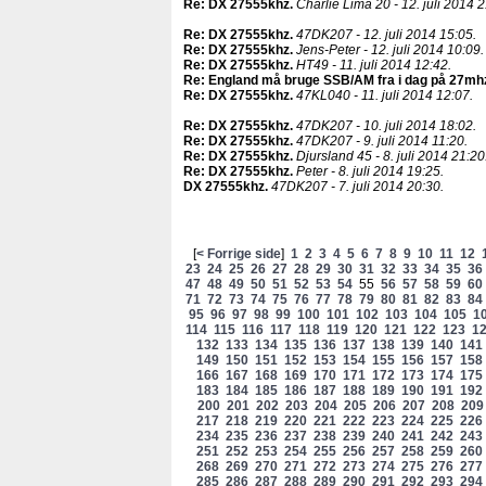
Re: DX 27555khz
.
Charlie Lima 20 - 12. juli 2014 2
Re: DX 27555khz
.
47DK207 - 12. juli 2014 15:05.
Re: DX 27555khz
.
Jens-Peter - 12. juli 2014 10:09.
Re: DX 27555khz
.
HT49 - 11. juli 2014 12:42.
Re: England må bruge SSB/AM fra i dag på 27mh
Re: DX 27555khz
.
47KL040 - 11. juli 2014 12:07.
Re: DX 27555khz
.
47DK207 - 10. juli 2014 18:02.
Re: DX 27555khz
.
47DK207 - 9. juli 2014 11:20.
Re: DX 27555khz
.
Djursland 45 - 8. juli 2014 21:20
Re: DX 27555khz
.
Peter - 8. juli 2014 19:25.
DX 27555khz
.
47DK207 - 7. juli 2014 20:30.
[
< Forrige side
]
1
2
3
4
5
6
7
8
9
10
11
12
23
24
25
26
27
28
29
30
31
32
33
34
35
36
47
48
49
50
51
52
53
54
55
56
57
58
59
60
71
72
73
74
75
76
77
78
79
80
81
82
83
84
95
96
97
98
99
100
101
102
103
104
105
1
114
115
116
117
118
119
120
121
122
123
1
132
133
134
135
136
137
138
139
140
141
149
150
151
152
153
154
155
156
157
158
166
167
168
169
170
171
172
173
174
175
183
184
185
186
187
188
189
190
191
192
200
201
202
203
204
205
206
207
208
209
217
218
219
220
221
222
223
224
225
226
234
235
236
237
238
239
240
241
242
243
251
252
253
254
255
256
257
258
259
260
268
269
270
271
272
273
274
275
276
277
285
286
287
288
289
290
291
292
293
294