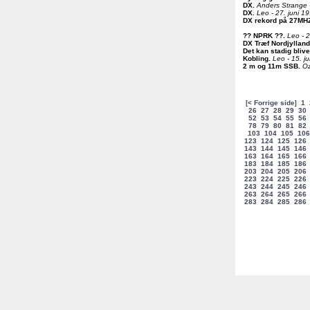
DX
.
Anders Strange -
DX
.
Leo - 27. juni 1
DX rekord på 27MH
?? NPRK ??
.
Leo - 2
DX Træf Nordjylland.
Det kan stadig bliv
Kobling
.
Leo - 15. j
2 m og 11m SSB
.
Oz
[
< Forrige side
]
1
26
27
28
29
30
52
53
54
55
56
78
79
80
81
82
103
104
105
106
123
124
125
126
143
144
145
146
163
164
165
166
183
184
185
186
203
204
205
206
223
224
225
226
243
244
245
246
263
264
265
266
283
284
285
286