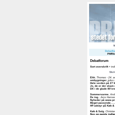
Debatfor
PMR4
Debatforum
Sort overskrift
= ind
Skri
Ehh
.
Thomas - 24. a
ombygninger
.
juliu
Hele verden på 27 
Jo, de er der skam
DX i de glade 80’er
Sommervarme
.
And
Dx ing.
.
Jens Hansen
Nyheder på www.pri
Meget passende.......
HF-udstyr på Køb &
Køb & Salg
.
Christia
Nye og gamle indl