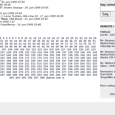
 30. juni 1999 22:30.
Søg i nyhed
999 18:59.
Z?
.
Anders Strange - 26. juni 1999 20:55.
3. juni 1999 16:44.
.!
.
Lasse Trudslev, Alfa Lima 24 - 17. juni 1999 18:28.
e 70cm
.
Ulrik Brinck - 15. juni 1999 23:42.
uni 1999 1:37.
7aae/Benny - 14. juni 1999 23:48.
SENESTE I
PMR446
Zx140 - 16/
2
3
4
5
6
7
8
9
10
11
12
13
14
15
16
17
18
19
20
21
22
23
24
25
Re: Danmark
31
32
33
34
35
36
37
38
39
40
41
42
43
44
45
46
47
48
49
50
51
WalkieTalki
57
58
59
60
61
62
63
64
65
66
67
68
69
70
71
72
73
74
75
76
77
Videoklip fra
83
84
85
86
87
88
89
90
91
92
93
94
95
96
97
98
99
100
101
102
107
108
109
110
111
112
113
114
115
116
117
118
119
120
121
122
Re: Danmark
127
128
129
130
131
132
133
134
135
136
137
138
139
140
141
142
WalkieTalki
147
148
149
150
151
152
153
154
155
156
157
158
159
160
161
162
Alaska 150 F
167
168
169
170
171
172
173
174
175
176
177
178
179
180
181
182
187
188
189
190
191
192
193
194
195
196
197
198
199
200
201
202
Re: WalkieT
207
208
209
210
211
212
213
214
215
216
217
218
219
220
221
222
Albert - 24/
227
228
229
230
231
232
233
234
235
236
237
238
239
240
241
242
247
248
249
250
251
252
253
254
255
256
257
258
259
260
261
262
Danmarks st
267
268
269
270
271
272
273
274
275
276
277
278
279
280
281
282
Træf 2026
287
288
289
290
291
292
293
294
295
296
297
298
299
300
301
302
TangoMike.d
303
304
305
306
307
308
[
Næste side >
]
Flere indlæ
263