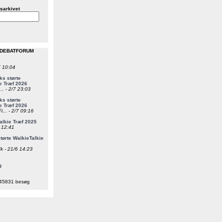
sarkivet
 DEBATFORUM
7 10:04
s størte
e Træf 2026
... - 2/7 23:03
s størte
e Træf 2026
i... - 2/7 09:16
alkie Træf 2025
6 12:41
ørte WalkieTalkie
k - 21/6 14:23
g
45831 besøg