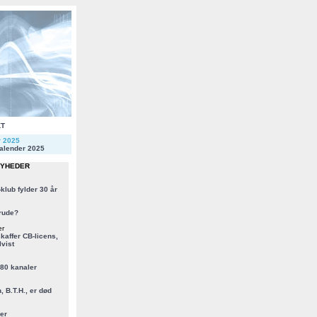
KT
r 2025
alender 2025
NYHEDER
klub fylder 30 år
rude?
er
kaffer CB-licens,
vist
 80 kanaler
, B.T.H., er død
er