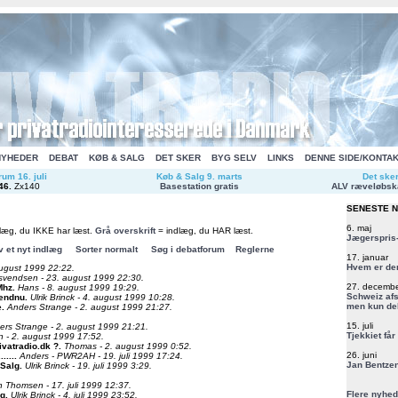
NYHEDER
DEBAT
KØB & SALG
DET SKER
BYG SELV
LINKS
DENNE SIDE/KONTA
um 16. juli
Køb & Salg 9. marts
Det ske
46
.
Zx140
Basestation gratis
ALV ræveløbsk
SENESTE 
6. maj
læg, du IKKE har læst.
Grå overskrift
= indlæg, du HAR læst.
Jægerspris-
v et nyt indlæg
Sorter normalt
Søg i debatforum
Reglerne
17. januar
Hvem er de
ugust 1999 22:22.
s svendsen - 23. august 1999 22:30.
27. decemb
Mhz
.
Hans - 8. august 1999 19:29.
Schweiz afs
 endnu
.
Ulrik Brinck - 4. august 1999 10:28.
men kun del
e
.
Anders Strange - 2. august 1999 21:27.
15. juli
ers Strange - 2. august 1999 21:21.
Tjekkiet får
 - 2. august 1999 17:52.
vatradio.dk ?
.
Thomas - 2. august 1999 0:52.
26. juni
....
.
Anders - PWR2AH - 19. juli 1999 17:24.
Jan Bentzen
 Salg
.
Ulrik Brinck - 19. juli 1999 3:29.
n Thomsen - 17. juli 1999 12:37.
Flere nyhed
æg
.
Ulrik Brinck - 4. juli 1999 23:52.