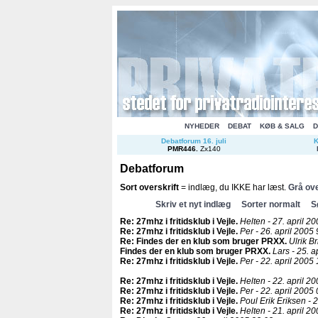
NYHEDER
DEBAT
KØB & SALG
D
Debatforum 16. juli
K
PMR446
.
Zx140
Debatforum
Sort overskrift
= indlæg, du IKKE har læst.
Grå ove
Skriv et nyt indlæg
Sorter normalt
S
Re: 27mhz i fritidsklub i Vejle
.
Helten - 27. april 20
Re: 27mhz i fritidsklub i Vejle
.
Per - 26. april 2005 
Re: Findes der en klub som bruger PRXX
.
Ulrik B
Findes der en klub som bruger PRXX
.
Lars - 25. a
Re: 27mhz i fritidsklub i Vejle
.
Per - 22. april 2005 
Re: 27mhz i fritidsklub i Vejle
.
Helten - 22. april 2
Re: 27mhz i fritidsklub i Vejle
.
Per - 22. april 2005 
Re: 27mhz i fritidsklub i Vejle
.
Poul Erik Eriksen - 
Re: 27mhz i fritidsklub i Vejle
.
Helten - 21. april 20