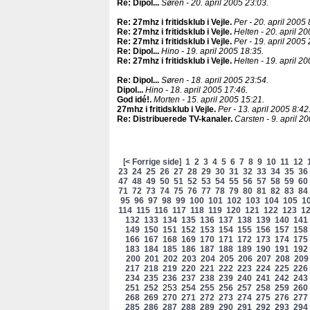
Re: Dipol..
.
Søren - 20. april 2005 23:03.
Re: 27mhz i fritidsklub i Vejle
.
Per - 20. april 2005 
Re: 27mhz i fritidsklub i Vejle
.
Helten - 20. april 20
Re: 27mhz i fritidsklub i Vejle
.
Per - 19. april 2005 
Re: Dipol..
.
Hino - 19. april 2005 18:35.
Re: 27mhz i fritidsklub i Vejle
.
Helten - 19. april 20
Re: Dipol..
.
Søren - 18. april 2005 23:54.
Dipol..
.
Hino - 18. april 2005 17:46.
God idé!
.
Morten - 15. april 2005 15:21.
27mhz i fritidsklub i Vejle
.
Per - 13. april 2005 8:42
Re: Distribuerede TV-kanaler
.
Carsten - 9. april 2
[
< Forrige side
]
1
2
3
4
5
6
7
8
9
10
11
12
23
24
25
26
27
28
29
30
31
32
33
34
35
36
47
48
49
50
51
52
53
54
55
56
57
58
59
60
71
72
73
74
75
76
77
78
79
80
81
82
83
84
95
96
97
98
99
100
101
102
103
104
105
1
114
115
116
117
118
119
120
121
122
123
1
132
133
134
135
136
137
138
139
140
141
149
150
151
152
153
154
155
156
157
158
166
167
168
169
170
171
172
173
174
175
183
184
185
186
187
188
189
190
191
192
200
201
202
203
204
205
206
207
208
209
217
218
219
220
221
222
223
224
225
226
234
235
236
237
238
239
240
241
242
243
251
252
253
254
255
256
257
258
259
260
268
269
270
271
272
273
274
275
276
277
285
286
287
288
289
290
291
292
293
294