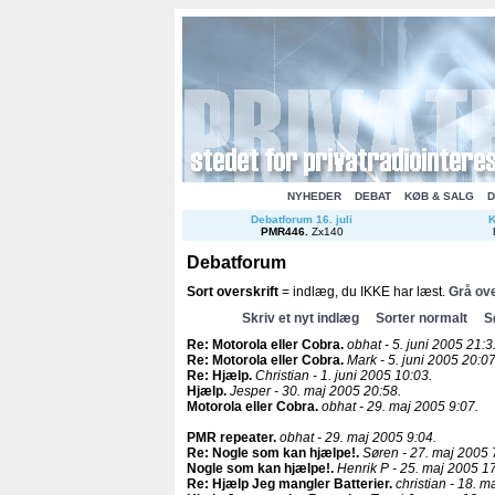
NYHEDER
DEBAT
KØB & SALG
D
Debatforum 16. juli
K
PMR446
.
Zx140
Debatforum
Sort overskrift
= indlæg, du IKKE har læst.
Grå ove
Skriv et nyt indlæg
Sorter normalt
S
Re: Motorola eller Cobra
.
obhat - 5. juni 2005 21:3
Re: Motorola eller Cobra
.
Mark - 5. juni 2005 20:07
Re: Hjælp
.
Christian - 1. juni 2005 10:03.
Hjælp
.
Jesper - 30. maj 2005 20:58.
Motorola eller Cobra
.
obhat - 29. maj 2005 9:07.
PMR repeater
.
obhat - 29. maj 2005 9:04.
Re: Nogle som kan hjælpe!
.
Søren - 27. maj 2005 
Nogle som kan hjælpe!
.
Henrik P - 25. maj 2005 17
Re: Hjælp Jeg mangler Batterier
.
christian - 18. m