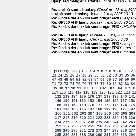
Hjælp Jeg mangler Batterier
.
Tonni Jensen - 18. m
Re: støj på samtaleanlæg
.
Christian - 12. maj 2005
støj på samtaleanlæg
.
Jonas - 9. maj 2005 20:13.
Re: Findes der en klub som bruger PRXX
.
jesper 
Re: GP300 VHF hjælp
.
Jonas - 7. maj 2005 23:17.
Re: Findes der en klub som bruger PRXX
.
MORTEN
Re: GP300 VHF hjælp
.
Michael - 5. maj 2005 5:24.
Re: GP300 VHF hjælp
.
Chr. - 5. maj 2005 3:08.
Re: Findes der en klub som bruger PRXX
.
Jesper 
Re: Findes der en klub som bruger PRXX
.
Lars - 
Re: Findes der en klub som bruger PRXX
.
morten 
[
< Forrige side
]
1
2
3
4
5
6
7
8
9
10
11
12
23
24
25
26
27
28
29
30
31
32
33
34
35
36
47
48
49
50
51
52
53
54
55
56
57
58
59
60
71
72
73
74
75
76
77
78
79
80
81
82
83
84
95
96
97
98
99
100
101
102
103
104
105
1
114
115
116
117
118
119
120
121
122
123
1
132
133
134
135
136
137
138
139
140
141
149
150
151
152
153
154
155
156
157
158
166
167
168
169
170
171
172
173
174
175
183
184
185
186
187
188
189
190
191
192
200
201
202
203
204
205
206
207
208
209
217
218
219
220
221
222
223
224
225
226
234
235
236
237
238
239
240
241
242
243
251
252
253
254
255
256
257
258
259
260
268
269
270
271
272
273
274
275
276
277
285
286
287
288
289
290
291
292
293
294