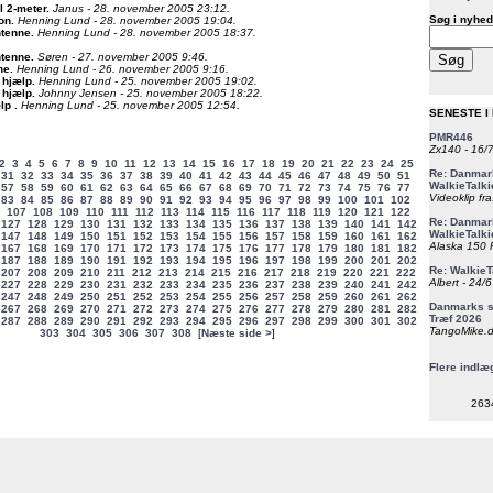
l 2-meter
.
Janus - 28. november 2005 23:12.
Søg i nyhed
on
.
Henning Lund - 28. november 2005 19:04.
ntenne
.
Henning Lund - 28. november 2005 18:37.
ntenne
.
Søren - 27. november 2005 9:46.
ne
.
Henning Lund - 26. november 2005 9:16.
 hjælp
.
Henning Lund - 25. november 2005 19:02.
 hjælp
.
Johnny Jensen - 25. november 2005 18:22.
ælp
.
Henning Lund - 25. november 2005 12:54.
SENESTE I
PMR446
Zx140 - 16/
2
3
4
5
6
7
8
9
10
11
12
13
14
15
16
17
18
19
20
21
22
23
24
25
Re: Danmark
31
32
33
34
35
36
37
38
39
40
41
42
43
44
45
46
47
48
49
50
51
WalkieTalki
57
58
59
60
61
62
63
64
65
66
67
68
69
70
71
72
73
74
75
76
77
Videoklip fra
83
84
85
86
87
88
89
90
91
92
93
94
95
96
97
98
99
100
101
102
107
108
109
110
111
112
113
114
115
116
117
118
119
120
121
122
Re: Danmark
127
128
129
130
131
132
133
134
135
136
137
138
139
140
141
142
WalkieTalki
147
148
149
150
151
152
153
154
155
156
157
158
159
160
161
162
Alaska 150 F
167
168
169
170
171
172
173
174
175
176
177
178
179
180
181
182
187
188
189
190
191
192
193
194
195
196
197
198
199
200
201
202
Re: WalkieT
207
208
209
210
211
212
213
214
215
216
217
218
219
220
221
222
Albert - 24/
227
228
229
230
231
232
233
234
235
236
237
238
239
240
241
242
247
248
249
250
251
252
253
254
255
256
257
258
259
260
261
262
Danmarks st
267
268
269
270
271
272
273
274
275
276
277
278
279
280
281
282
Træf 2026
287
288
289
290
291
292
293
294
295
296
297
298
299
300
301
302
TangoMike.d
303
304
305
306
307
308
[
Næste side >
]
Flere indlæ
263