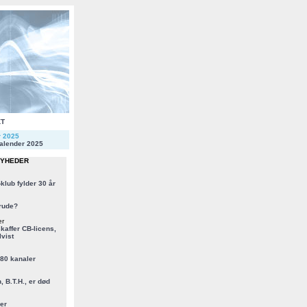
KT
r 2025
alender 2025
NYHEDER
klub fylder 30 år
rude?
er
kaffer CB-licens,
vist
 80 kanaler
, B.T.H., er død
er