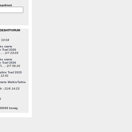
sarkivet
 DEBATFORUM
7 10:04
s størte
e Træf 2026
... - 2/7 23:03
s størte
e Træf 2026
i... - 2/7 09:16
alkie Træf 2025
6 12:41
ørte WalkieTalkie
k - 21/6 14:23
g
48699 besøg