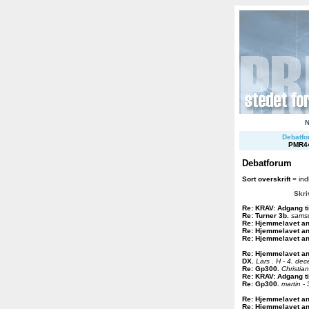
Debatfor
PMR4
Debatforum
Sort overskrift
= ind
Skri
Re: KRAV: Adgang ti
Re: Turner 3b
.
samso
Re: Hjemmelavet a
Re: Hjemmelavet a
Re: Hjemmelavet a
Re: Hjemmelavet a
DX
.
Lars . H - 4. de
Re: Gp300
.
Christia
Re: KRAV: Adgang ti
Re: Gp300
.
martin -
Re: Hjemmelavet a
Re: Hjemmelavet a