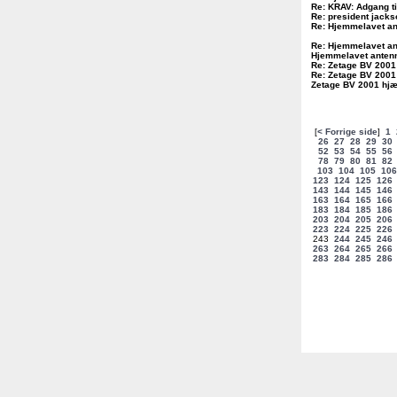
Re: KRAV: Adgang ti
Re: president jacks
Re: Hjemmelavet a
Re: Hjemmelavet a
Hjemmelavet anten
Re: Zetage BV 2001
Re: Zetage BV 2001
Zetage BV 2001 hj
[
< Forrige side
]
1
26
27
28
29
30
52
53
54
55
56
78
79
80
81
82
103
104
105
106
123
124
125
126
143
144
145
146
163
164
165
166
183
184
185
186
203
204
205
206
223
224
225
226
243
244
245
246
263
264
265
266
283
284
285
286