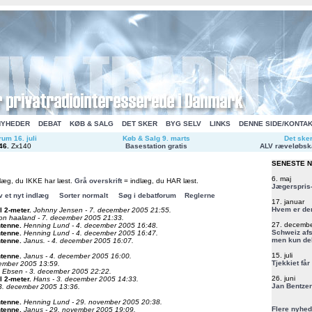
NYHEDER
DEBAT
KØB & SALG
DET SKER
BYG SELV
LINKS
DENNE SIDE/KONTA
um 16. juli
Køb & Salg 9. marts
Det ske
46
.
Zx140
Basestation gratis
ALV ræveløbsk
SENESTE 
6. maj
læg, du IKKE har læst.
Grå overskrift
= indlæg, du HAR læst.
Jægerspris-
v et nyt indlæg
Sorter normalt
Søg i debatforum
Reglerne
17. januar
Hvem er de
l 2-meter
.
Johnny Jensen - 7. december 2005 21:55.
n haaland - 7. december 2005 21:33.
27. decemb
ntenne
.
Henning Lund - 4. december 2005 16:48.
Schweiz afs
ntenne
.
Henning Lund - 4. december 2005 16:47.
men kun del
ntenne
.
Janus. - 4. december 2005 16:07.
15. juli
ntenne
.
Janus - 4. december 2005 16:00.
Tjekkiet får
cember 2005 13:59.
n Ebsen - 3. december 2005 22:22.
26. juni
l 2-meter
.
Hans - 3. december 2005 14:33.
Jan Bentzen
 3. december 2005 13:36.
ntenne
.
Henning Lund - 29. november 2005 20:38.
Flere nyhed
ntenne
.
Janus - 29. november 2005 19:09.