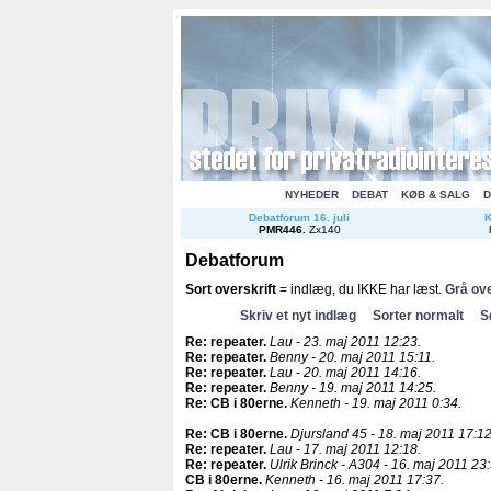
NYHEDER
DEBAT
KØB & SALG
D
Debatforum 16. juli
K
PMR446
.
Zx140
Debatforum
Sort overskrift
= indlæg, du IKKE har læst.
Grå ove
Skriv et nyt indlæg
Sorter normalt
S
Re: repeater
.
Lau - 23. maj 2011 12:23.
Re: repeater
.
Benny - 20. maj 2011 15:11.
Re: repeater
.
Lau - 20. maj 2011 14:16.
Re: repeater
.
Benny - 19. maj 2011 14:25.
Re: CB i 80erne
.
Kenneth - 19. maj 2011 0:34.
Re: CB i 80erne
.
Djursland 45 - 18. maj 2011 17:12
Re: repeater
.
Lau - 17. maj 2011 12:18.
Re: repeater
.
Ulrik Brinck - A304 - 16. maj 2011 23
CB i 80erne
.
Kenneth - 16. maj 2011 17:37.