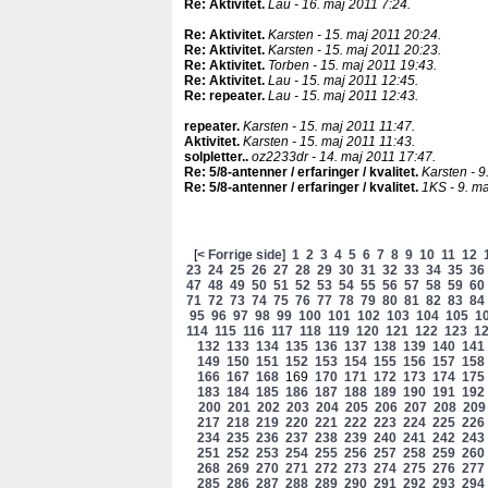
Re: Aktivitet
.
Lau - 16. maj 2011 7:24.
Re: Aktivitet
.
Karsten - 15. maj 2011 20:24.
Re: Aktivitet
.
Karsten - 15. maj 2011 20:23.
Re: Aktivitet
.
Torben - 15. maj 2011 19:43.
Re: Aktivitet
.
Lau - 15. maj 2011 12:45.
Re: repeater
.
Lau - 15. maj 2011 12:43.
repeater
.
Karsten - 15. maj 2011 11:47.
Aktivitet
.
Karsten - 15. maj 2011 11:43.
solpletter.
.
oz2233dr - 14. maj 2011 17:47.
Re: 5/8-antenner / erfaringer / kvalitet
.
Karsten - 9
Re: 5/8-antenner / erfaringer / kvalitet
.
1KS - 9. ma
[
< Forrige side
]
1
2
3
4
5
6
7
8
9
10
11
12
23
24
25
26
27
28
29
30
31
32
33
34
35
36
47
48
49
50
51
52
53
54
55
56
57
58
59
60
71
72
73
74
75
76
77
78
79
80
81
82
83
84
95
96
97
98
99
100
101
102
103
104
105
1
114
115
116
117
118
119
120
121
122
123
1
132
133
134
135
136
137
138
139
140
141
149
150
151
152
153
154
155
156
157
158
166
167
168
169
170
171
172
173
174
175
183
184
185
186
187
188
189
190
191
192
200
201
202
203
204
205
206
207
208
209
217
218
219
220
221
222
223
224
225
226
234
235
236
237
238
239
240
241
242
243
251
252
253
254
255
256
257
258
259
260
268
269
270
271
272
273
274
275
276
277
285
286
287
288
289
290
291
292
293
294