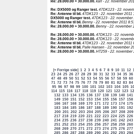
Re: 28.000.00 > 30.000.00
.
karl - 22. november 20
Re: DX5000 og Ranger test
.
47DK123 - 22. novem
Re: Antenne til bil
.
47DK123 - 22. november 2011 
DX5000 og Ranger test
.
47DK123 - 22. november 
Re: Antenne til bil
.
Benny - 22. november 2011 8:5
Re: 28.000.00 > 30.000.00
.
Benny - 22. november 
Re: 28.000.00 > 30.000.00
.
47DK123 - 22. novembe
Re: 28.000.00 > 30.000.00
.
47DK123 - 22. novembe
Re: Antenne til bil
.
47DK123 - 22. november 2011 
Re: Antenne til bil
.
Palle Hansen - 22. november 20
Re: 28.000.00 > 30.000.00
.
HT259 - 22. november 
[
< Forrige side
]
1
2
3
4
5
6
7
8
9
10
11
12
23
24
25
26
27
28
29
30
31
32
33
34
35
36
47
48
49
50
51
52
53
54
55
56
57
58
59
60
71
72
73
74
75
76
77
78
79
80
81
82
83
84
95
96
97
98
99
100
101
102
103
104
105
1
114
115
116
117
118
119
120
121
122
123
1
132
133
134
135
136
137
138
139
140
141
149
150
151
152
153
154
155
156
157
158
166
167
168
169
170
171
172
173
174
175
183
184
185
186
187
188
189
190
191
192
200
201
202
203
204
205
206
207
208
209
217
218
219
220
221
222
223
224
225
226
234
235
236
237
238
239
240
241
242
243
251
252
253
254
255
256
257
258
259
260
268
269
270
271
272
273
274
275
276
277
285
286
287
288
289
290
291
292
293
294