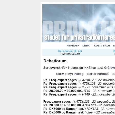
NYHEDER
DEBAT
KØB & SALG
D
Debatforum 16. juli
K
PMR446
.
Zx140
Debatforum
Sort overskrift
= indlæg, du IKKE har læst.
Grå ove
Skriv et nyt indlæg
Sorter normalt
S
Re: Freq. expert søges :-)
.
47DK123 - 22. novembe
Re: Freq. expert søges :-)
.
47DK123 - 22. novembe
Re: Freq. expert søges :-)
.
? - 22. november 2011 
Re: 28.000.00 > 30.000.00
.
HT49 - 22. november 2
Re: Freq. expert søges :-)
.
HT49 - 22. november 2
Freq. expert søges :-)
.
47DK123 - 22. november 20
Re: 28.000.00 > 30.000.00
.
47DK123 - 22. novembe
Re: DX5000 og Ranger test
.
47DK123 - 22. novem
Re: DX5000 og Ranger test
.
holger - 22. novembe